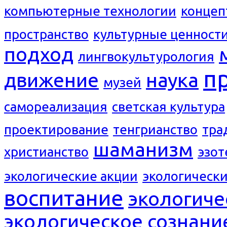
компьютерные технологии
концеп
пространство
культурные ценност
подход
лингвокультурология
п
движение
наука
музей
самореализация
светская культура
проектирование
тенгрианство
тра
шаманизм
христианство
эзот
экологические акции
экологическ
воспитание
экологиче
экологическое сознани