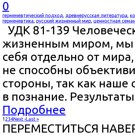
0
герменевтический подход
,
древнерусская литература
,
к
герменевтика
,
русский жизненный мир
,
ценностная сема
УДК 81-139 Человеческ
жизненным миром, мы 
себя отдельно от мира
не способны объективир
стороны, так как наше 
в познание. Результаты
Подробнее
1
2
3
4
Next ›
Last »
ПЕРЕМЕСТИТЬСЯ НАВЕ