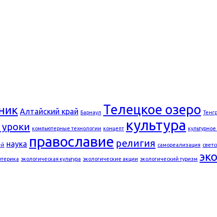
Телецкое озеро
ник
Алтайский край
Барнаул
Тенг
культура
 уроки
компьютерные технологии
концепт
культурное
православие
религия
наука
ей
самореализация
светс
эк
отерика
экологическая культура
экологические акции
экологический туризм