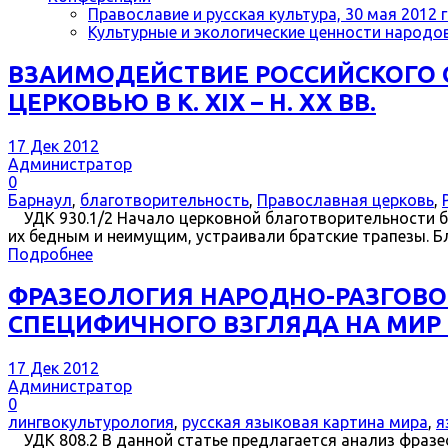
Православие и русская культура, 30 мая 2012 г
Культурные и экологические ценности народов 
ВЗАИМОДЕЙСТВИЕ РОССИЙСКОГО 
ЦЕРКОВЬЮ В К. XIX – Н. XX ВВ.
17 Дек 2012
Администратор
0
Барнаул
,
благотворительность
,
Православная церковь
,
УДК 930.1/2 Начало церковной благотворительности б
их бедным и неимущим, устраивали братские трапезы. Б
Подробнее
ФРАЗЕОЛОГИЯ НАРОДНО-РАЗГОВО
СПЕЦИФИЧНОГО ВЗГЛЯДА НА МИР
17 Дек 2012
Администратор
0
лингвокультурология
,
русская языковая картина мира
,
я
УДК 808.2 В данной статье предлагается анализ фразе