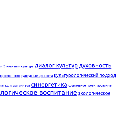
диалог культур
духовность
ри
Экология и культура
культурологический подход
 пространство
культурные ценности
синергетика
кая культура
символ
социальное проектирование
ологическое воспитание
экологическое