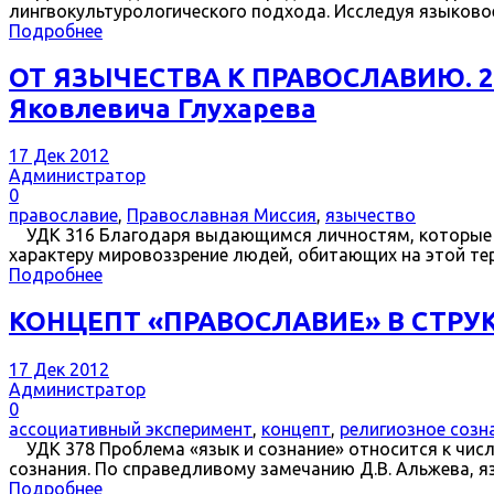
лингвокультурологического подхода. Исследуя языково
Подробнее
ОТ ЯЗЫЧЕСТВА К ПРАВОСЛАВИЮ. 220
Яковлевича Глухарева
17 Дек 2012
Администратор
0
православие
,
Православная Миссия
,
язычество
УДК 316 Благодаря выдающимся личностям, которые в п
характеру мировоззрение людей, обитающих на этой терр
Подробнее
КОНЦЕПТ «ПРАВОСЛАВИЕ» В СТР
17 Дек 2012
Администратор
0
ассоциативный эксперимент
,
концепт
,
религиозное созн
УДК 378 Проблема «язык и сознание» относится к числ
сознания. По справедливому замечанию Д.В. Альжева, я
Подробнее