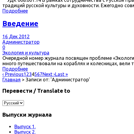
традиций русской культуры и духовности. Ежегодно со
Подробнее
Введение
16 Дек 2012
Администратор
0
Экология и культура
Очередной номер журнала посвящен проблеме «Экология 
много путешествовали на кораблях и колесницах, вели 
Подробнее
‹ Previous
1
2
3
4
5
6
7
Next ›
Last »
Главная
> Записи от: 'Администратор'
Перевести / Translate to
Выпуски журнала
Выпуск 1.
Выпуск 2.