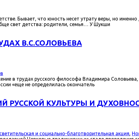
тстве. Бывает, что юность несет утрату веры, но именно
ообще свет детства: родители, семья… У Шукши
УДАХ В.С.СОЛОВЬЕВА
ев
жение в трудах русского философа Владимира Соловьева,
оссии «еще не определилась окончатель
ИЙ РУССКОЙ КУЛЬТУРЫ И ДУХОВНО
светительская и социально-благотворительная акция
,
Но
равославной Церковью традиционным стало проведения с