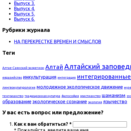
Выпуск 3.
Выпуск 4.
Выпуск 5.
Выпуск 6.
Рубрики журнала
НА ПЕРЕКРЕСТКЕ ВРЕМЕН И СМЫСЛОВ
Теги
Алтайский заповед
Алтай
Алтае-Саянский экорегион
интегрированные
инкультурация
евразийство
интеграция
молодежное экологическое движение
лингвокультурология
муз
шаманизм
тенгрианство
традиционная культура
философия
христианство
эз
образование
экологическое сознание
язычество
экология
У вас есть вопрос или предложение?
Как к вам обратиться? *
* Пожалуйста, введите ваше имя