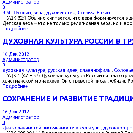
Администратор
0
В.М. Шукшин
,
вера
,
духовенство
,
Стенька Разин
УДК 82:1 Обычно считается, что вера формируется в де
Детская вера – это не только религиозная вера, но и в
Подробнее
ДУХОВНАЯ КУЛЬТУРА РОССИИ В ТР
16 Дек 2012
Администратор
0
духовная культура
,
русская идея
,
славянофилы
,
Соловь
УДК 1 (47 + 57) Духовная культура России нашла отра
христианской монархией. Он с тревогой писал: «Жизнь Р
Подробнее
СОХРАНЕНИЕ И РАЗВИТИЕ ТРАДИЦ
16 Дек 2012
Администратор
0
День славянской письменности и культуры
,
духовно-про
УДК 008.001.14 В рамках сотрудничества с Русской П