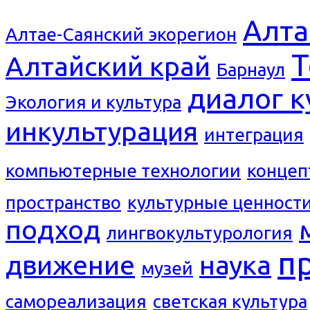
Алта
Алтае-Саянский экорегион
Т
Алтайский край
Барнаул
диалог к
Экология и культура
инкультурация
интеграция
компьютерные технологии
концеп
пространство
культурные ценност
подход
лингвокультурология
п
движение
наука
музей
самореализация
светская культура