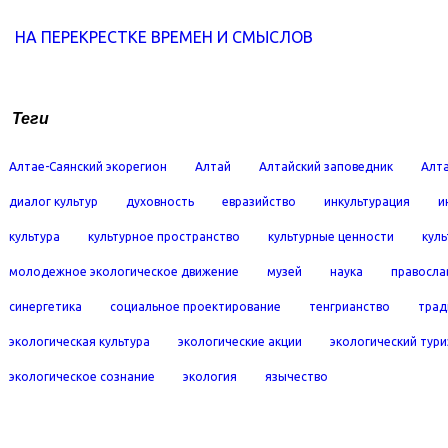
НА ПЕРЕКРЕСТКЕ ВРЕМЕН И СМЫСЛОВ
Теги
Алтае-Саянский экорегион
Алтай
Алтайский заповедник
Алта
диалог культур
духовность
евразийство
инкультурация
и
культура
культурное пространство
культурные ценности
кул
молодежное экологическое движение
музей
наука
правосла
синергетика
социальное проектирование
тенгрианство
трад
экологическая культура
экологические акции
экологический тур
экологическое сознание
экология
язычество