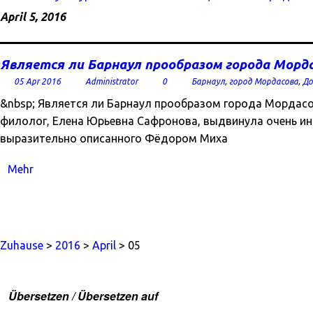
April 5, 2016
Является ли Барнаул прообразом города Морд
05 Apr 2016
Administrator
0
Барнаул
,
город Мордасова
,
До
&nbsp; Является ли Барнаул прообразом города Мордас
филолог, Елена Юрьевна Сафронова, выдвинула очень ин
выразительно описанного Фёдором Миха
Mehr
Zuhause
>
2016
>
April
> 05
Übersetzen / Übersetzen auf