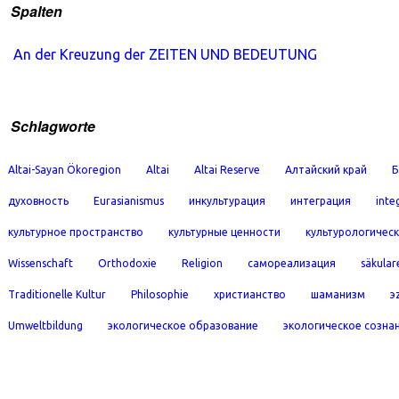
Spalten
An der Kreuzung der ZEITEN UND BEDEUTUNG
Schlagworte
Altai-Sayan Ökoregion
Altai
Altai Reserve
Алтайский край
Б
духовность
Eurasianismus
инкультурация
интеграция
inte
культурное пространство
культурные ценности
культурологичес
Wissenschaft
Orthodoxie
Religion
самореализация
säkular
Traditionelle Kultur
Philosophie
христианство
шаманизм
э
Umweltbildung
экологическое образование
экологическое созна