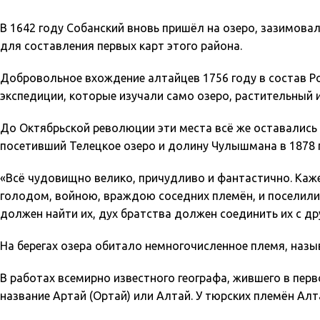
В 1642 году Собанский вновь пришёл на озеро, зазимова
для составления первых карт этого района.
Добровольное вхождение алтайцев 1756 году в состав Р
экспедиции, которые изучали само озеро, растительный 
До Октябрьской революции эти места всё же оставались
посетивший Телецкое озеро и долину Чулышмана в 1878 г
«Всё чудовищно велико, причудливо и фантастично. Каже
голодом, войною, враждою соседних племён, и поселилис
должен найти их, дух братства должен соединить их с 
На берегах озера обитало немногочисленное племя, назыв
В работах всемирно известного географа, жившего в перв
название Артай (Ортай) или Алтай. У тюрских племён Алт