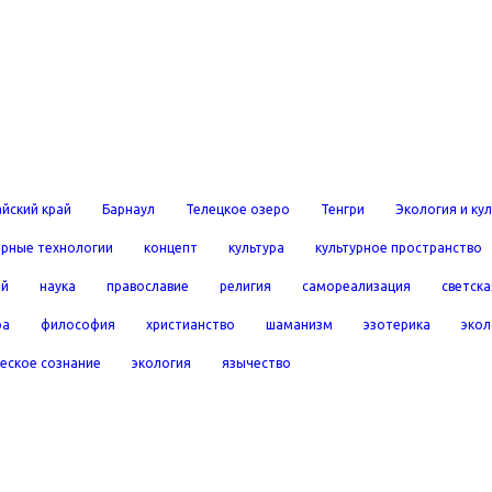
йский край
Барнаул
Телецкое озеро
Тенгри
Экология и ку
рные технологии
концепт
культура
культурное пространство
ей
наука
православие
религия
самореализация
светска
ра
философия
христианство
шаманизм
эзотерика
экол
еское сознание
экология
язычество