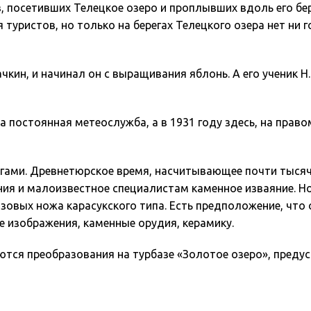
 посетивших Телецкое озеро и проплывших вдоль его бере
уристов, но только на берегах Телецкого озера нет ни го
кин, и начинал он с выращивания яблонь. А его ученик Н.
а постоянная метеослужба, а в 1931 году здесь, на прав
огами. Древнетюрское время, насчитывающее почти тысяч
ения и малоизвестное специалистам каменное изваяние. Но
зовых ножа карасукского типа. Есть предположение, что 
 изображения, каменные орудия, керамику.
аются преобразования на турбазе «Золотое озеро», пред