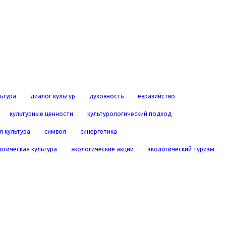
льтура
диалог культур
духовность
евразийство
культурные ценности
культурологический подход
я культура
символ
синергетика
огическая культура
экологические акции
экологический туризм