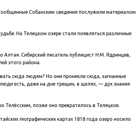
а. Сообщенные Собанским сведения послужили материалом
удьбе. На Телецком озере стали появляться различные
Алтая. Сибирский писатель публицист Н.М. Ядринцев,
ей этого района.
дывать сюда людям? Но они проникли сюда, загнанные
юди есть, даже на дне трещин, в щелях, — дух знания
ро Телёсским, позже оно превратилось в Телецкое.
итайских географических картах 1818 года озеро носило