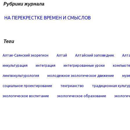
Рубрики журнала
НА ПЕРЕКРЕСТКЕ ВРЕМЕН И СМЫСЛОВ
Теги
Алтае-Саянский экорегион
Алтай
Алтайский заповедник
Алта
инкультурация
интеграция
интегрированные уроки
компьюте
лингвокультурология
молодежное экологическое движение
муз
социальное проектирование
тенгрианство
традиционная культу
экологическое воспитание
экологическое образование
экологич