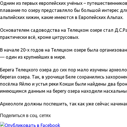
Одним из первых европейских учёных – путешественников,
плавание по озеру представляло бы большой интерес для т
альпийских хижин, какие имеются в Европейских Альпах.
Основателем садоводства на Телецком озере стал Д.С.Рач
практически всё, кроме цитрусовых.
В начале 20-х годов на Телецком озере была организован
— один из крупнейших в мире.
Берега Телецкого озера до сих пор мало изучены археол
берегах озера. Так, в урочище Беле сохранились захорон
посёлка Яйлю и устья реки Кокши были найдены два брон
имеющимся данным на берегу озера находили наскальные
Археологи должны поспешить, так как уже сейчас начин
Поделиться в соц. сетях