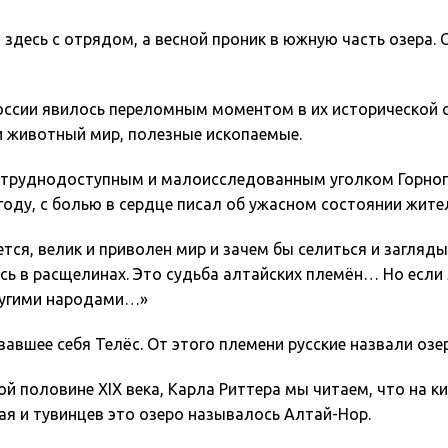
л здесь с отрядом, а весной проник в южную часть озер
оссии явилось переломным моментом в их исторической с
и животный мир, полезные ископаемые.
 труднодоступным и малоисследованным уголком Горного 
оду, с болью в сердце писал об ужасном состоянии жител
тся, велик и приволен мир и зачем бы селиться и загля
ь в расщелинах. Это судьба алтайских племён… Но если л
другими народами…»
авшее себя Телёс. От этого племени русские назвали озе
ой половине ХIХ века, Карла Риттера мы читаем, что на к
ая и тувинцев это озеро называлось Алтай-Нор.