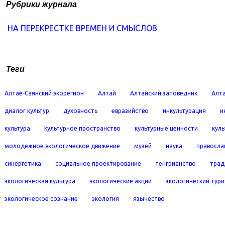
Рубрики журнала
НА ПЕРЕКРЕСТКЕ ВРЕМЕН И СМЫСЛОВ
Теги
Алтае-Саянский экорегион
Алтай
Алтайский заповедник
Алта
диалог культур
духовность
евразийство
инкультурация
и
культура
культурное пространство
культурные ценности
кул
молодежное экологическое движение
музей
наука
правосла
синергетика
социальное проектирование
тенгрианство
трад
экологическая культура
экологические акции
экологический тур
экологическое сознание
экология
язычество