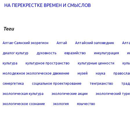
НА ПЕРЕКРЕСТКЕ ВРЕМЕН И СМЫСЛОВ
Теги
Алтае-Саянский экорегион
Алтай
Алтайский заповедник
Алта
диалог культур
духовность
евразийство
инкультурация
и
культура
культурное пространство
культурные ценности
кул
молодежное экологическое движение
музей
наука
правосла
синергетика
социальное проектирование
тенгрианство
трад
экологическая культура
экологические акции
экологический тур
экологическое сознание
экология
язычество