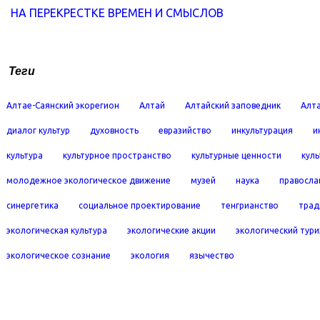
НА ПЕРЕКРЕСТКЕ ВРЕМЕН И СМЫСЛОВ
Теги
Алтае-Саянский экорегион
Алтай
Алтайский заповедник
Алта
диалог культур
духовность
евразийство
инкультурация
и
культура
культурное пространство
культурные ценности
кул
молодежное экологическое движение
музей
наука
правосла
синергетика
социальное проектирование
тенгрианство
трад
экологическая культура
экологические акции
экологический тур
экологическое сознание
экология
язычество