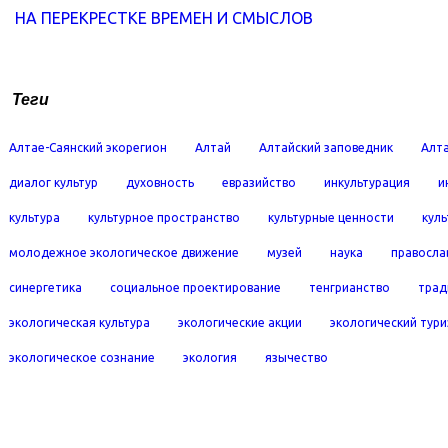
НА ПЕРЕКРЕСТКЕ ВРЕМЕН И СМЫСЛОВ
Теги
Алтае-Саянский экорегион
Алтай
Алтайский заповедник
Алта
диалог культур
духовность
евразийство
инкультурация
и
культура
культурное пространство
культурные ценности
кул
молодежное экологическое движение
музей
наука
правосла
синергетика
социальное проектирование
тенгрианство
трад
экологическая культура
экологические акции
экологический тур
экологическое сознание
экология
язычество