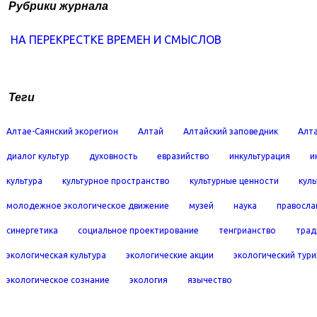
Рубрики журнала
НА ПЕРЕКРЕСТКЕ ВРЕМЕН И СМЫСЛОВ
Теги
Алтае-Саянский экорегион
Алтай
Алтайский заповедник
Алта
диалог культур
духовность
евразийство
инкультурация
и
культура
культурное пространство
культурные ценности
кул
молодежное экологическое движение
музей
наука
правосла
синергетика
социальное проектирование
тенгрианство
трад
экологическая культура
экологические акции
экологический тур
экологическое сознание
экология
язычество