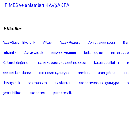
TIMES ve anlamları KAVŞAKTA
Etiketler
Altay-Sayan Ekolojik
Altay
Altay Rezerv
Алтайский край
Bar
ruhanilik
Avrasyacılık
инкультурация
bütünleşme
интегриро
Kültürel değerler
культурологический подход
kültürel dilbilim
м
kendini kanıtlama
светская культура
sembol
sinergetika
со
Hristiyanlık
shamanizm
эzoterika
экологическая культура
çevre bilinci
экология
putperestlik