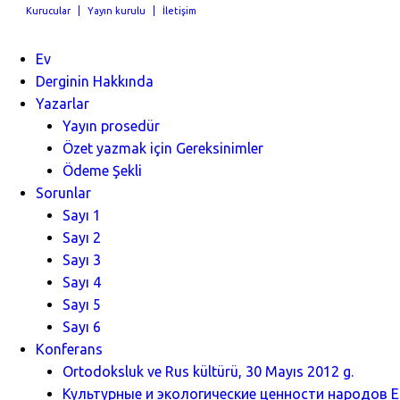
Kurucular
Yayın kurulu
İletişim
Ev
Derginin Hakkında
Yazarlar
Yayın prosedür
Özet yazmak için Gereksinimler
Ödeme Şekli
Sorunlar
Sayı 1
Sayı 2
Sayı 3
Sayı 4
Sayı 5
Sayı 6
Konferans
Ortodoksluk ve Rus kültürü, 30 Mayıs 2012 g.
Культурные и экологические ценности народов Ев