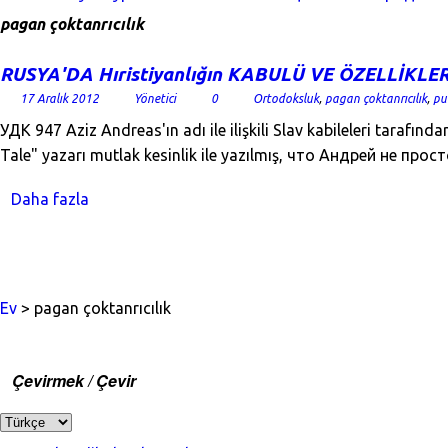
pagan çoktanrıcılık
RUSYA'DA Hıristiyanlığın KABULÜ VE ÖZELLİKLER
17 Aralık 2012
Yönetici
0
Ortodoksluk
,
pagan çoktanrıcılık
,
pu
УДК 947 Aziz Andreas'ın adı ile ilişkili Slav kabileleri tarafınd
Tale" yazarı mutlak kesinlik ile yazılmış, что Андрей не п
Daha fazla
Ev
> pagan çoktanrıcılık
Çevirmek / Çevir