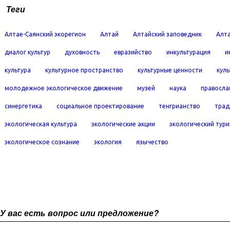
Теги
Алтае-Саянский экорегион
Алтай
Алтайский заповедник
Алта
диалог культур
духовность
евразийство
инкультурация
и
культура
культурное пространство
культурные ценности
кул
молодежное экологическое движение
музей
наука
правосла
синергетика
социальное проектирование
тенгрианство
трад
экологическая культура
экологические акции
экологический тур
экологическое сознание
экология
язычество
У вас есть вопрос или предложение?