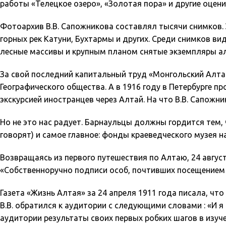
работы «Телецкое озеро», «Золотая пора» и другие оцен
Фотоархив В.В. Сапожникова составлял тысячи снимков.
горных рек Катуни, Бухтармы и других. Среди снимков ви
лесные массивы и крупным планом снятые экземпляры ал
За свой последний капитальный труд «Монгольский Алта
Географического общества. А в 1916 году в Петербурге 
экскурсией иностранцев через Алтай. На что В.В. Сапожн
Но не это нас радует. Барнаульцы должны гордится тем,
говорят) и самое главное: фонды краеведческого музея н
Возвращаясь из первого путешествия по Алтаю, 24 август
«Собственноручно подписи особ, почтивших посещением 
Газета «Жизнь Алтая» за 24 апреля 1911 года писала, ч
В.В. обратился к аудитории с следующими словами : «И я 
аудитории результаты своих первых робких шагов в изуче