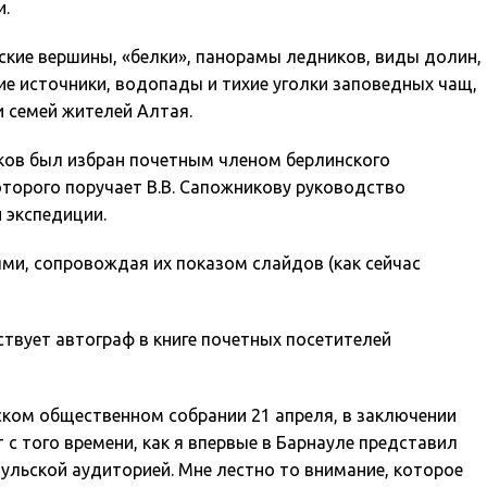
и.
ские вершины, «белки», панорамы ледников, виды долин,
чие источники, водопады и тихие уголки заповедных чащ,
 семей жителей Алтая.
иков был избран почетным членом берлинского
оторого поручает В.В. Сапожникову руководство
й экспедиции.
ями, сопровождая их показом слайдов (как сейчас
ствует автограф в книге почетных посетителей
ьском общественном собрании 21 апреля, в заключении
т с того времени, как я впервые в Барнауле представил
наульской аудиторией. Мне лестно то внимание, которое