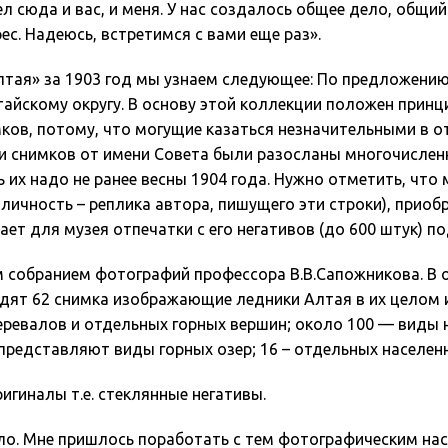
л сюда и вас, и меня. У нас создалось общее дело, общий
с. Надеюсь, встретимся с вами еще раз».
тая» за 1903 год мы узнаем следующее: По предложению
айскому округу. В основу этой коллекции положен прин
ков, потому, что могущие казаться незначительными в о
нии снимков от имени Совета были разосланы многочисл
ь их надо не ранее весны 1904 года. Нужно отметить, что
ичность – реплика автора, пишущего эти строки), приоб
ает для музея отпечатки с его негативов (до 600 штук) п
собранием фотографий профессора В.В.Сапожникова. В о
одят 62 снимка изображающие ледники Алтая в их целом и
еревалов и отдельных горных вершин; около 100 — виды н
представляют виды горных озер; 16 – отдельных населен
игиналы т.е. стеклянные негативы.
зло. Мне пришлось поработать с тем фотографическим нас