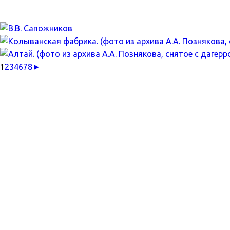
1
2
3
4
6
7
8
►