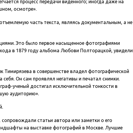
гчается процесс передачи виденного; иногда даже на
шном, осмотре».
еотъемлемую часть текста, являясь документальным, а не
рациями. Это было первое насыщенное фотографиями
выхода в 1879 году альбома Любови Полторацкой, увидели
ник Тимирязева в совершенстве владел фотографической
 себя. Он сам проявлял негативы и печатал снимки.
ограф-ученый достигал исключительной тонкости в
ьшую аудиторию».
й.
 сопровождали статьи автора или заметки о его
ландшафты на выставке фотографий в Москве. Лучшие