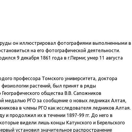
ые труды он иллюстрировал фотографиями выполненными в
остановиться на его фотографической деятельности.
ился 9 декабря 1861 года в г.Перми; умер 11 августа
одого профессора Томского университета, доктора
о физиологии растений, был принят в ряды
о Географического общества В.В. Сапожников
ой медалью РГО за сообщение о новых ледниках Алтая,
ожникова в члены РГО как исследователя ледников Алтая.
 и продолжил их в течении 1897-99 гг. До него в
), которые видели лишь концы Катунского и Берельского
 первый установил значительное распространение