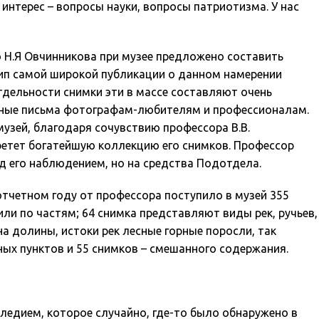
 интерес – вопросы науки, вопросы патриотизма. У нас
 Н.Я Овчинникова при музее предложено составить
цип самой широкой публикации о данном намерении
тдельности снимки эти в массе составляют очень
енные письма фотографам-любителям и профессионалам.
 музей, благодаря сочувствию профессора В.В.
ретет богатейшую коллекцию его снимков. Профессор
од его наблюдением, но на средства Подотдела.
тчетном году от профессора поступило в музей 355
ли по частям; 64 снимка представляют виды рек, ручьев,
а долины, истоки рек лесные горные поросли, так
ных пунктов и 55 снимков – смешанного содержания.
ледием, которое случайно, где-то было обнаружено в