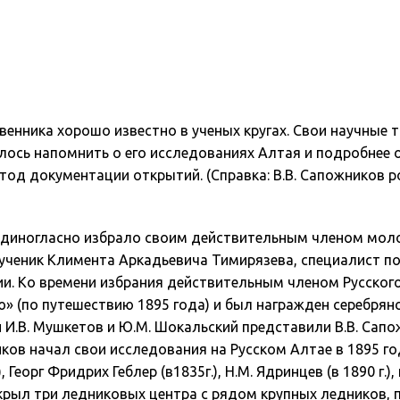
твенника хорошо известно в ученых кругах. Свои научн
лось напомнить о его исследованиях Алтая и подробнее 
д документации открытий. (Справка: В.В. Сапожников род
 единогласно избрало своим действительным членом мол
, ученик Климента Аркадьевича Тимирязева, специалист п
фии. Ко времени избрания действительным членом Русског
» (по путешествию 1895 года) и был награжден серебрян
и И.В. Мушкетов и Ю.М. Шокальский представили В.В. Сап
ов начал свои исследования на Русском Алтае в 1895 году
Георг Фридрих Геблер (в1835г.), Н.М. Ядринцев (в 1890 г.
ткрыл три ледниковых центра с рядом крупных ледников,