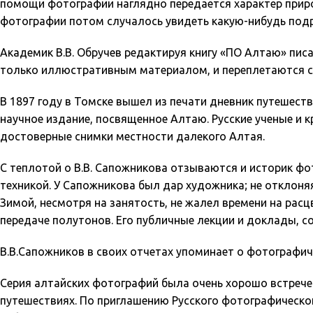
помощи фотографии наглядно передается характер природ
фотографии потом случалось увидеть какую-нибудь подр
Академик В.В. Обручев редактируя книгу «ПО Алтаю» пис
только иллюстративным материалом, и переплетаются с 
В 1897 году в Томске вышел из печати дневник путешес
научное издание, посвященное Алтаю. Русские ученые и 
достоверные снимки местности далекого Алтая.
С теплотой о В.В. Сапожникова отзываются и историк ф
техникой. У Сапожникова был дар художника; не отклоняя
Зимой, несмотря на занятость, не жалел времени на рас
передаче полутонов. Его публичные лекции и доклады,
В.В.Сапожников в своих отчетах упоминает о фотографи
Серия алтайских фотографий была очень хорошо встречен
путешествиях. По приглашению Русского фотографическог