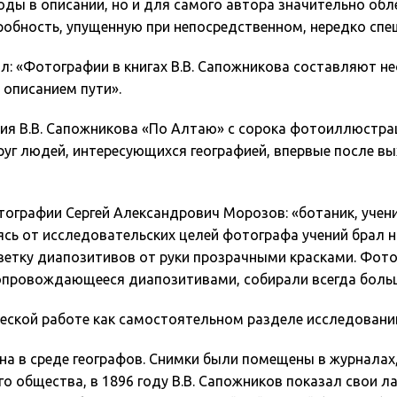
ы в описании, но и для самого автора значительно обле
обность, упущенную при непосредственном, нередко спе
ал: «Фотографии в книгах В.В. Сапожникова составляют н
описанием пути».
твия В.В. Сапожникова «По Алтаю» с сорока фотоиллюст
круг людей, интересующихся географией, впервые после 
отографии Сергей Александрович Морозов: «ботаник, уче
сь от исследовательских целей фотографа учений брал на
цветку диапозитивов от руки прозрачными красками. Фот
 сопровождающееся диапозитивами, собирали всегда бол
ческой работе как самостоятельном разделе исследовани
а в среде географов. Снимки были помещены в журналах,
о общества, в 1896 году В.В. Сапожников показал свои 