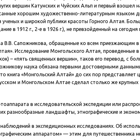
угих вершин Катунских и Чуйских Альп и первый взошел н
санные хорошим художественно-литературным языком две 
ученых и широкой публики красоты Горного Алтая. Больш
ие в 1912 г., 2-е в 1926 г.), не превзойденный на сегодн
а В.В. Сапожникова, обращенные ко всем приезжающим в 
ая». Исследование Монгольского Алтая, проведенные в 1
ок) – «пять священных вершин», таков его перевод, с бо
Сапожникову наука обязана первыми достоверными данны
 что книга «Монгольский Алтай» до сих пор представляет
Русском и Монгольском Алтае сделал столько же крупных 
отоаппарата в исследовательской экспедиции или распро
х разнообразные ландшафты, этнографические и эконом
наблюдений в экспедиционных исследованиях. Об использ
графическим аппаратом» — этим для путешественника не