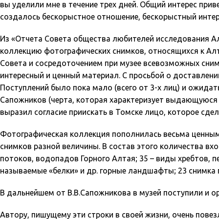
вы уделили мне в течение трех дней. Общий интерес приве
создалось бескорыстное отношение, бескорыстный интере
Из «Отчета Совета общества любителей исследования Ал
коллекцию фотографических снимков, относящихся к Алт
Совета и сосредоточением при музее всевозможных сним
интересный и ценный материал. С просьбой о доставле
Поступлений было пока мало (всего от 3-х лиц) и ожидат
Сапожников (черта, которая характеризует выдающуюся л
выразил согласие приискать в Томске лицо, которое сдел
Фотографическая коллекция пополнилась весьма ценным 
снимков разной величины. В состав этого количества вх
потоков, водопадов Горного Алтая; 35 – виды хребтов, п
называемые «белки» и др. горные ландшафты; 23 снимка 
В дальнейшем от В.В.Сапожникова в музей поступили и ор
Автору, пишущему эти строки в своей жизни, очень пове