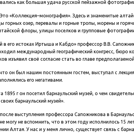
ивались как большая удача русской пейзажной фотографи
 Это «Коллекция–монография». Здесь и знаменитые алтай
ды горных озер, перевалы и горные тропы, морены и горя
тайской флоры, улицы поселков и групповые фотографии
й в его истоках Иртыша и Кабдо» профессор В.В. Сапожн
проходил международный географический конгресс, бюро к
иков изъявил своё согласие стать во главе предполагаемо
 что он был нашим постоянным гостем, выступал с лекци
аполнялись его негативами.
а 1895 г он посетил барнаульский музей, о чем свидетель
своих барнаульский музей».
то после выступления профессора Сапожникова в Барнаул
не могу не вспомнить, что в этом году исполнилось 15 ле
нии Алтая. У нас и у меня лично, существует связь с бар