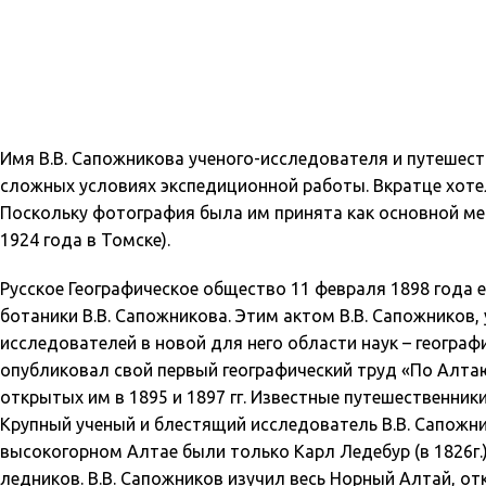
Имя В.В. Сапожникова ученого-исследователя и путешес
сложных условиях экспедиционной работы. Вкратце хоте
Поскольку фотография была им принята как основной мето
1924 года в Томске).
Русское Географическое общество 11 февраля 1898 года
ботаники В.В. Сапожникова. Этим актом В.В. Сапожников
исследователей в новой для него области наук – геогра
опубликовал свой первый географический труд «По Алтаю
открытых им в 1895 и 1897 гг. Известные путешественник
Крупный ученый и блестящий исследователь В.В. Сапожник
высокогорном Алтае были только Карл Ледебур (в 1826г.), 
ледников. В.В. Сапожников изучил весь Норный Алтай, о