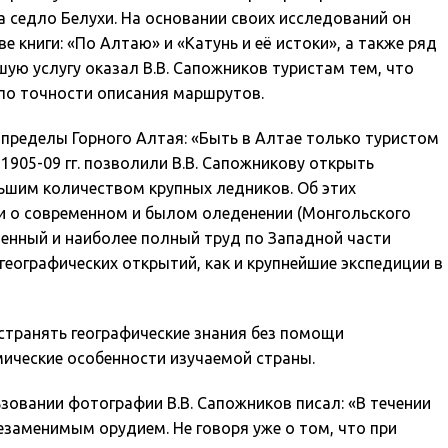
а седло Белухи. На основании своих исследований он
книги: «По Алтаю» и «Катунь и её истоки», а также ряд
ую услугу оказал В.В. Сапожников туристам тем, что
я по точности описания маршрутов.
пределы Горного Алтая: «Быть в Алтае только туристом
905-09 гг. позволили В.В. Сапожникову открыть
льшим количеством крупных ледников. Об этих
ми о современном и былом оледенении (Монгольского
 ценный и наиболее полный труд по Западной части
географических открытий, как и крупнейшие экспедиции в
странять географические знания без помощи
ические особенности изучаемой страны.
овании фотографии В.В. Сапожников писал: «В течении
заменимым орудием. Не говоря уже о том, что при