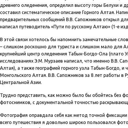
древнего оледенения, определил высоту горы Белухи и др
составил систематическое описание Горного Алтая. Напи
предварительных сообщений В.В. Сапожников открыл для 
написал путеводитель «Пути по русскому Алтаю» (1-е издан
В этой связи хотелось бы напомнить замечательные слов
– слишком роскошно для туриста и слишком мало для Алт
крупнейший центр оледенения Табын-Богдо-Ола (плато Ук
исследованиях Э.М. Мурзаев написал, что именно В.В. 
Алтая), а также географией горного узла Табын-Богдо, и
Монгольского Алтая. В.В. Сапожников за 8 лет работы в 
Центральной Азии.
Трудно представить, как можно было бы обойтись без ф
фотоснимков, с документальной точностью раскрывающи
Фотография оправдала себя как метод точной фиксации 
всего путешествия я довольно широко пользовался фото