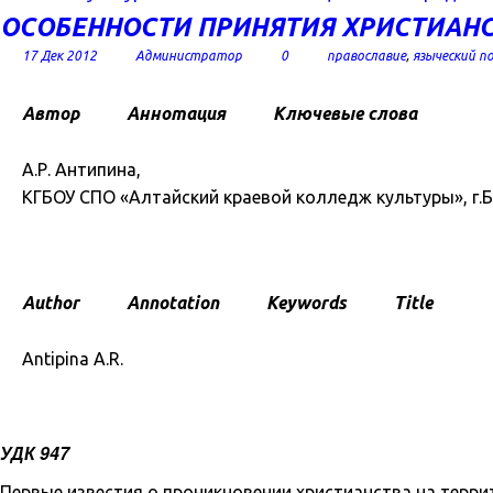
ОСОБЕННОСТИ ПРИНЯТИЯ ХРИСТИАНС
17 Дек 2012
Администратор
0
православие
,
языческий п
Автор
Аннотация
Ключевые слова
А.Р. Антипина,
КГБОУ СПО «Алтайский краевой колледж культуры», г.Ба
Author
Annotation
Keywords
Title
Antipina A.R.
УДК 947
Первые известия о проникновении христианства на терр