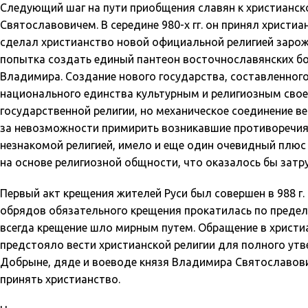
Следующий шаг на пути приобщения славян к христианск
Святославовичем. В середине 980-х гг. он принял христиан
сделал христианство новой официальной религией заро
попытка создать единый пантеон восточнославянских б
Владимира. Создание нового государства, составленного
национального единства культурным и религиозным сво
государственной религии, но механическое соединение в
за невозможности примирить возникавшие противоречия.
незнакомой религией, имело и еще один очевидный плю
на основе религиозной общности, что оказалось бы затр
Первый акт крещения жителей Руси был совершен в 988 г.
обрядов обязательного крещения прокатилась по предел
всегда крещение шло мирным путем. Обращение в христиа
предстояло вести христианской религии для полного ут
Добрыне, дяде и воеводе князя Владимира Святославови
принять христианство.