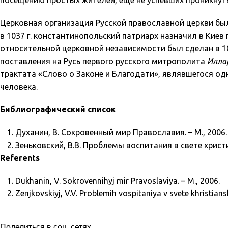
посещению простых жителей, еще не успевших проникнуть
Церковная организация Русской православной церкви бы
в 1037 г. константинопольский патриарх назначил в Кие
относительной церковной независимости был сделан в 10
поставления на Русь первого русского митрополита
Илла
трактата «Слово о Законе и Благодати», являвшегося од
человека.
Библиографический список
Духанин, В. Сокровенный мир Православия. – М., 2006.
Зеньковский, В.В. Проблемы воспитания в свете христ
Referents
Dukhanin, V. Sokrovennihyj mir Pravoslaviya. – M., 2006.
Zenjkovskiyj, V.V. Problemih vospitaniya v svete khristians
Поделиться в соц. сетях