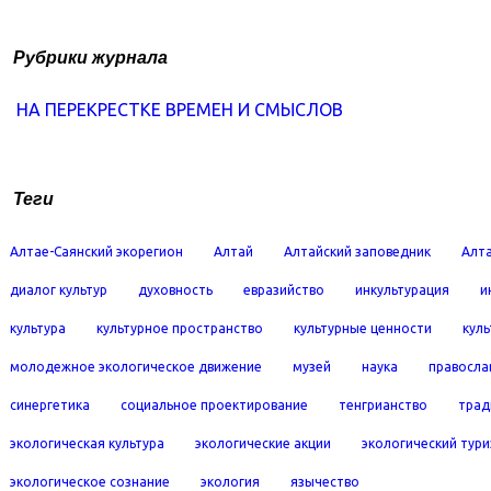
Рубрики журнала
НА ПЕРЕКРЕСТКЕ ВРЕМЕН И СМЫСЛОВ
Теги
Алтае-Саянский экорегион
Алтай
Алтайский заповедник
Алта
диалог культур
духовность
евразийство
инкультурация
и
культура
культурное пространство
культурные ценности
кул
молодежное экологическое движение
музей
наука
правосла
синергетика
социальное проектирование
тенгрианство
трад
экологическая культура
экологические акции
экологический тур
экологическое сознание
экология
язычество