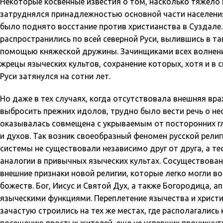
Некоторые косвенные известия о том, насколько тяжело ш
затруднялся принадлежностью основной части населения 
было поднято восстание против христианства в Суздале. 
распространились по всей северной Руси, вылившись в т
помощью княжеской дружины. Зачинщиками всех волнений
жрецы языческих культов, сохранение которых, хотя и в 
Руси затянулся на сотни лет.
Но даже в тех случаях, когда отсутствовала внешняя вр
выбросить прежних идолов, трудно было вести речь о не
оказывалась совмещена с укрываемым от посторонних гл
и духов. Так возник своеобразный феномен русской рели
системы не существовали независимо друг от друга, а те
аналогии в привычных языческих культах. Сосуществова
внешние признаки новой религии, которые легко могли в
божеств. Бог, Иисус и Святой Дух, а также Богородица, 
языческими функциями. Переплетение язычества и христи
зачастую строились на тех же местах, где располагались