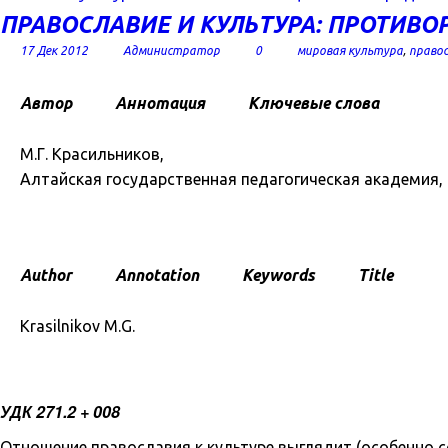
ПРАВОСЛАВИЕ И КУЛЬТУРА: ПРОТИВО
17 Дек 2012
Администратор
0
мировая культура
,
право
Автор
Аннотация
Ключевые слова
М.Г. Красильников,
Алтайская государственная педагогическая академия, г
Author
Annotation
Keywords
Title
Krasilnikov M.G.
УДК 271.2 + 008
Отношение православия к культуре выглядит (особенно 