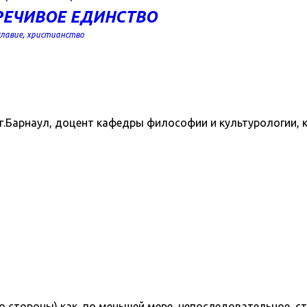
РЕЧИВОЕ ЕДИНСТВО
славие
,
христианство
.Барнаул, доцент кафедры философии и культурологии, кан
со стороны) как, по меньшей мере, непоследовательное,