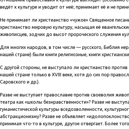
ведёт к культуре и уводит от неё; принимает её и не при
Не принимает ли христианство «чужое» Священное писание
христианство мировую культуру, насыщая её евангельск
живописцев, зодчих до высот пророческого служения кул
Для многих народов, в том числе — русского, Библия нер
нашей стране) были книги религиозные, книги христиански
С другой стороны, не выступало ли христианство против 
нашей стране только в XVIII веке, хотя до сих пор пра
Саровского и др.).
Разве не выступает православие против своеволия живоп
театра как «школы безнравственности»? Разве не высту
гуманистической культуры вседозволенности, культурно
абстракционизму? Разве не объявляет «идолопоклонство
принимая что-то в культуре, другое отвергает. Более тог