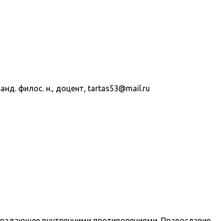
д. филос. н., доцент, tartas53@mail.ru
 страдающее внутренними противоречиями. Православие