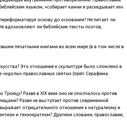
ь библейским языком, «собирает камни и раскидывает их».
, переформатируя основу до основания? Не питает ли
Не вдохновляют ли библейские тексты поэтов,
рвыми печатными книгами во всем мире (в в том числе в
искусства? Это отношение к скульптуре было сломлено в
ые «идолы» православных святых (преп. Серафима
Троицу? Разве в XIX веке оно не ополчалось против
елищами? Разве не выступает против современной
 выражает отрицательного отношения к натурализму и
ентизм и технократизм? Другими словами, православие,