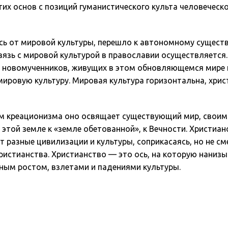
их основ с позиций гуманистического культа человеческо
сь от мировой культуры, перешло к автономному существ
язь с мировой культурой в православии осуществляется. 
рез новомученников, живущих в этом обновляющемся мире
мировую культуру. Мировая культура горизонтальна, хрис
ием креационизма оно освящает существующий мир, свои
этой земле к «земле обетованной», к Вечности. Христиа
 разные цивилизации и культуры, соприкасаясь, но не см
ристианства. Христианство — это ось, на которую нанизы
ным ростом, взлетами и падениями культуры.