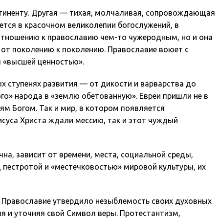
онтиненту. Другая — тихая, молчаливая, сопровождающая
ается в красочном великолепии богослужений, в
 отношению к православию чем-то чужеродным, но и она
 от поколению к поколению. Православие воюет с
я «высшей ценностью».
х ступенях развития — от дикости и варварства до
го» народа в «землю обетованную». Евреи пришли не в
ям Богом. Так и мир, в котором появляется
исуса Христа ждали мессию, так и этот чуждый
ична, зависит от времени, места, социальной среды,
 пестротой и «местечковостью» мировой культуры, их
д. Православие утвердило незыблемость своих духовных
 и уточняя свой Символ веры. Протестантизм,