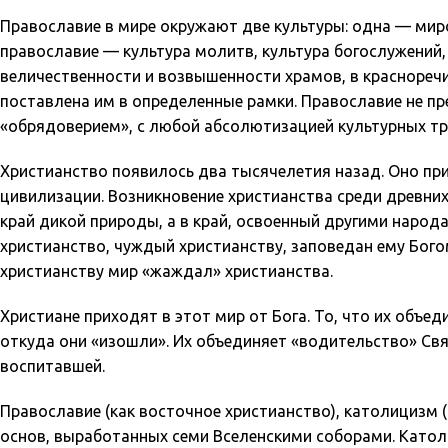
Православие в мире окружают две культуры: одна — мир
православие — культура молитв, культура богослужений,
величественности и возвышенности храмов, в красноречи
поставлена им в определенные рамки. Православие не п
«обрядоверием», с любой абсолютизацией культурных тр
Христианство появилось два тысячелетия назад. Оно пр
цивилизации. Возникновение христианства среди древни
край дикой природы, а в край, освоенный другими народа
христианство, чуждый христианству, заповедан ему Богом
христианству мир «жаждал» христианства.
Христиане приходят в этот мир от Бога. То, что их объеди
откуда они «изошли». Их объединяет «водительство» Св
воспитавшей.
Православие (как восточное христианство), католицизм 
основ, выработанных семи Вселенскими соборами. Катол