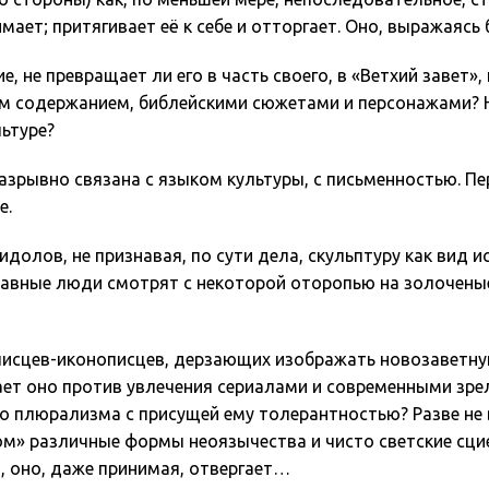
нимает; притягивает её к себе и отторгает. Оно, выражаяс
, не превращает ли его в часть своего, в «Ветхий завет»
им содержанием, библейскими сюжетами и персонажами? 
ьтуре?
азрывно связана с языком культуры, с письменностью. Пе
е.
идолов, не признавая, по сути дела, скульптуру как вид 
вославные люди смотрят с некоторой оторопью на золочен
исцев-иконописцев, дерзающих изображать новозаветную 
пает оно против увлечения сериалами и современными зр
го плюрализма с присущей ему толерантностью? Разве не
м» различные формы неоязычества и чисто светские сци
о, оно, даже принимая, отвергает…