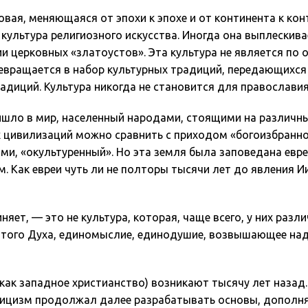
овая, меняющаяся от эпохи к эпохе и от континента к к
 культура религиозного искусства. Иногда она выплескив
и церковных «златоустов». Эта культура не является по
ревращается в набор культурных традиций, передающихся
адиций. Культура никогда не становится для православи
ишло в мир, населенный народами, стоящими на различны
х цивилизаций можно сравнить с приходом «богоизбранно
ми, «окультуренный». Но эта земля была заповедана евре
. Как евреи чуть ли не полторы тысячи лет до явления И
няет, — это не культура, которая, чаще всего, у них разл
ятого Духа, единомыслие, единодушие, возвышающее над
(как западное христианство) возникают тысячу лет наза
ицизм продолжал далее разрабатывать основы, дополняя