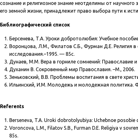
сознание и религиозное знание неотделимы от научного 
его земной жизни, принадлежит право выбора пути к исти
Библиографический список
Берсенева, Т.А. Уроки добротолюбия: Учебное пособие
Воронцова, Л.М., Филатов С.Б., Фурман Д.Е. Религия
исследования.–1995. — 85с.
Дунаев, М.М. Вера в горниле сомнений: Православие и р
Духанин В. Сокровенный мир Православия. –М., 2006.
Зеньковский, В.В. Проблемы воспитания в свете христи
Ильинский, И.М. Молодежь и молодежная политика. Фи
Referents
Berseneva, T.A. Uroki dobrotolyubiya: Uchebnoe posobie d
Voroncova, L.M., Filatov S.B., Furman D.E. Religiya v so
85s.