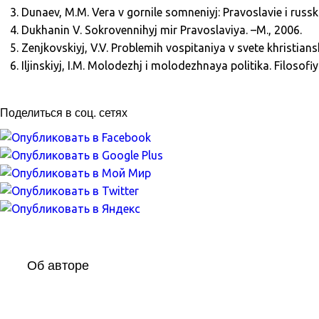
Dunaev, M.M. Vera v gornile somneniyj: Pravoslavie i russka
Dukhanin V. Sokrovennihyj mir Pravoslaviya. –M., 2006.
Zenjkovskiyj, V.V. Problemih vospitaniya v svete khristians
Iljinskiyj, I.M. Molodezhj i molodezhnaya politika. Filosofiya
Поделиться в соц. сетях
Об авторе