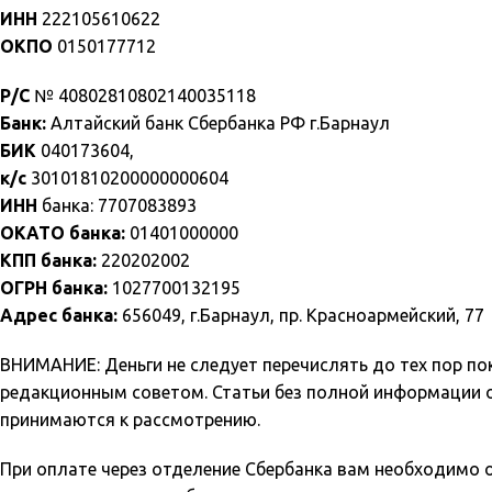
ИНН
222105610622
ОКПО
0150177712
Р/С
№ 40802810802140035118
Банк:
Алтайский банк Сбербанка РФ г.Барнаул
БИК
040173604,
к/с
30101810200000000604
ИНН
банка: 7707083893
ОКАТО банка:
01401000000
КПП банка:
220202002
ОГРН банка:
1027700132195
Адрес банка:
656049, г.Барнаул, пр. Красноармейский, 77
ВНИМАНИЕ: Деньги не следует перечислять до тех пор по
редакционным советом. Статьи без полной информации об 
принимаются к рассмотрению.
При оплате через отделение Сбербанка вам необходимо о