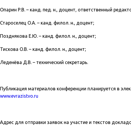
Опарин Р.В. – канд. пед. н., доцент, ответственный редакт
Староселец О.А. – канд. филол. н., доцент;
Позднякова Е.Ю. – канд. филол. н., доцент;
Тискова О.В. – канд. филол. н., доцент;
Леденёва Д.В. – технический секретарь.
Публикация материалов конференции планируется в э
www.evrazistvo.ru
Адрес для отправки заявок на участие и текстов доклад