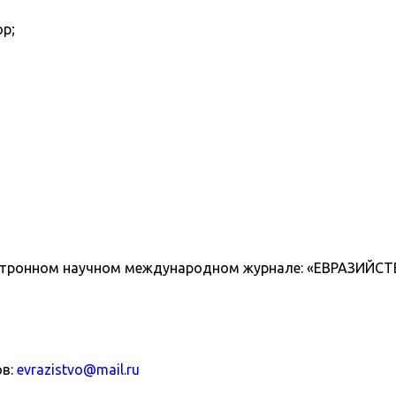
ор;
лектронном научном международном журнале: «ЕВРАЗИЙ
ов:
evrazistvo@mail.ru