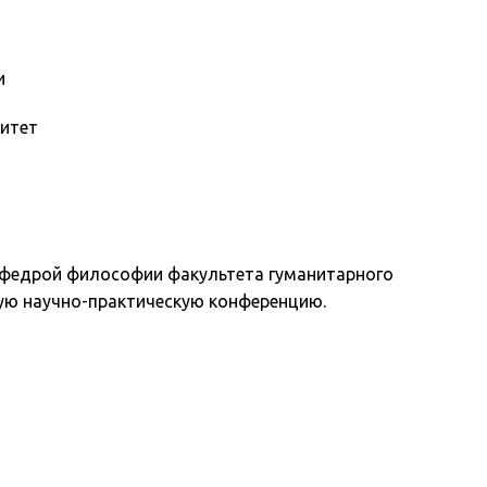
и
ситет
кафедрой философии факультета гуманитарного
кую научно-практическую конференцию.