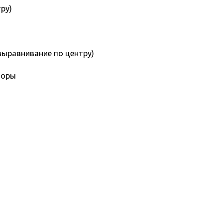
ру)
выравнивание по центру)
торы