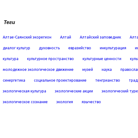
Теги
Алтае-Саянский экорегион
Алтай
Алтайский заповедник
Алта
диалог культур
духовность
евразийство
инкультурация
и
культура
культурное пространство
культурные ценности
кул
молодежное экологическое движение
музей
наука
правосла
синергетика
социальное проектирование
тенгрианство
трад
экологическая культура
экологические акции
экологический тур
экологическое сознание
экология
язычество