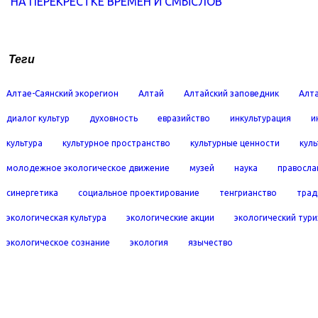
НА ПЕРЕКРЕСТКЕ ВРЕМЕН И СМЫСЛОВ
Теги
Алтае-Саянский экорегион
Алтай
Алтайский заповедник
Алта
диалог культур
духовность
евразийство
инкультурация
и
культура
культурное пространство
культурные ценности
кул
молодежное экологическое движение
музей
наука
правосла
синергетика
социальное проектирование
тенгрианство
трад
экологическая культура
экологические акции
экологический тур
экологическое сознание
экология
язычество