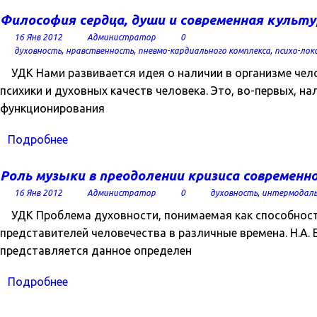
Философия сердца, души и современная культу
16 Янв 2012
Администратор
0
духовность
,
нравственность
,
пневмо-кардиального комплекса
,
психо-лок
УДК Нами развивается идея о наличии в организме чело
психики и духовных качеств человека. Это, во-первых, н
функционирования
Подробнее
Роль музыки в преодолении кризиса современн
16 Янв 2012
Администратор
0
духовность
,
интермодаль
УДК Проблема духовности, понимаемая как способност
представителей человечества в различные времена. Н.А. Б
представляется данное определен
Подробнее