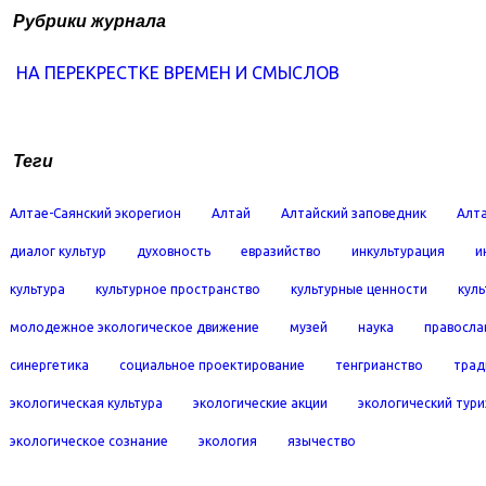
Рубрики журнала
НА ПЕРЕКРЕСТКЕ ВРЕМЕН И СМЫСЛОВ
Теги
Алтае-Саянский экорегион
Алтай
Алтайский заповедник
Алта
диалог культур
духовность
евразийство
инкультурация
и
культура
культурное пространство
культурные ценности
кул
молодежное экологическое движение
музей
наука
правосла
синергетика
социальное проектирование
тенгрианство
трад
экологическая культура
экологические акции
экологический тур
экологическое сознание
экология
язычество