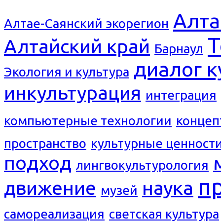
Алта
Алтае-Саянский экорегион
Т
Алтайский край
Барнаул
диалог к
Экология и культура
инкультурация
интеграция
компьютерные технологии
концеп
пространство
культурные ценност
подход
лингвокультурология
п
движение
наука
музей
самореализация
светская культура