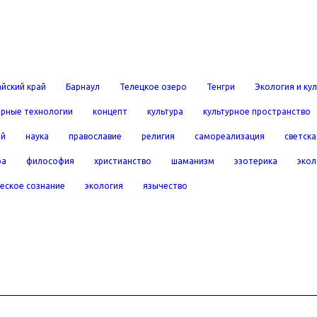
йский край
Барнаул
Телецкое озеро
Тенгри
Экология и ку
рные технологии
концепт
культура
культурное пространство
ей
наука
православие
религия
самореализация
светска
ра
философия
христианство
шаманизм
эзотерика
экол
еское сознание
экология
язычество