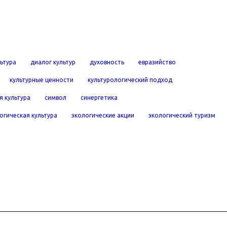
льтура
диалог культур
духовность
евразийство
культурные ценности
культурологический подход
я культура
символ
синергетика
огическая культура
экологические акции
экологический туризм