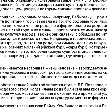
ачала было связано с культовыми запретами и употреблял
ошения. У алтайцев распространен культ гор (почитание 
одоносящем центре, с которым связано происхождение вс
клонялись «родовым горам», например, Бабыргану — род 
ть почитания гор указывала на то, что родовые горы явл
няла не только членов рода, но и формировало их родово
ся на этой горе, а их женам — произносить ее имя, нахо
ю культуру народа, так как они связаны с обрядом почит
го, так и женского пола. Например, в героических эпосах
атыря, продолжателя рода, тем самым, дает ему новую 
них и осенних молений («jажыл бур», «сары бур»), котор
айцев имеют не только религиозную сущность, она являют
я, например, предание о волчице, где пещера в горах пре
канчивается настоящая жизнь человека и зарождается нов
или умерших в пещерах, гротах, в каменных осыпях на ск
 проявилась также в обожествлении воды и водоемов.
е обстоятельной работой является статья Л.П. Потапова, 
а родового строя, когда члены рода были связаны кровн
ория — как место кочевания и охотничьего промысла) уз
ир, говорит о влиянии иных культур на местные формы кул
ьствуют названия реки Байлу-Кем (заповедная река) и Ба