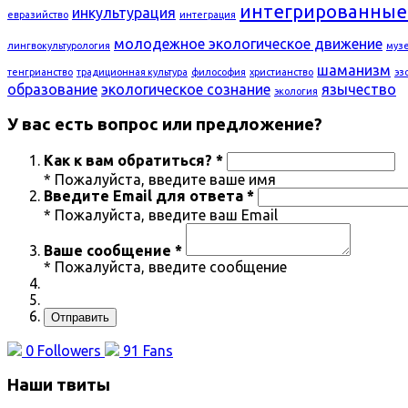
интегрированные
инкультурация
евразийство
интеграция
молодежное экологическое движение
лингвокультурология
муз
шаманизм
тенгрианство
традиционная культура
философия
христианство
эз
образование
экологическое сознание
язычество
экология
У вас есть вопрос или предложение?
Как к вам обратиться? *
* Пожалуйста, введите ваше имя
Введите Email для ответа *
* Пожалуйста, введите ваш Email
Ваше сообщение *
* Пожалуйста, введите сообщение
Отправить
0
Followers
91
Fans
Наши твиты