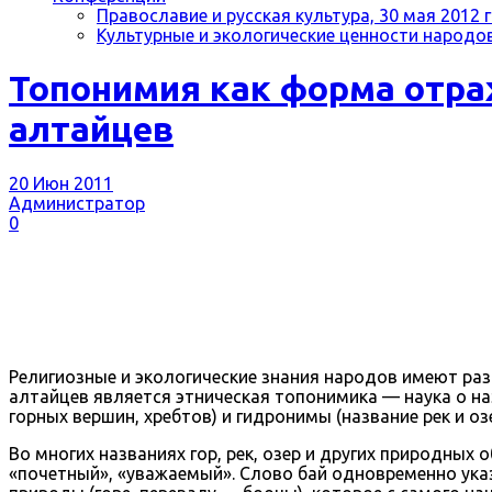
Православие и русская культура, 30 мая 2012 г
Культурные и экологические ценности народов 
Топонимия как форма отра
алтайцев
20 Июн 2011
Администратор
0
Религиозные и экологические знания народов имеют ра
алтайцев является этническая топонимика — наука о на
горных вершин, хребтов) и гидронимы (название рек и озе
Во многих названиях гор, рек, озер и других природных
«почетный», «уважаемый». Слово бай одновременно ука