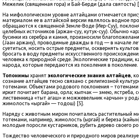
Межелик (священная гора) и Бай-Берди (дала святость) [2
На мифологическом уровне алтайцами отмечается присут
материалом ее в алтайской версии являлось водное про
обращаются к священной Земле-Воде (Иер-Суу), поклоня
целебных источников (аржан-суу, кутук-суу). Обычно «
бусинки из серебра и камня, произносили благопожела
(Jаан аржану), проводимые дважды в год — в начале лета
суетиться, носить острые предметы, осквернять культов
бросать в воду предметы искусственного происхождения
человека к природной среде. Экологические традиции, 
народа, которые передаются из поколения в поколение.
Топонимы
хранят
экологические знания алтайцев
, к
сознание алтайцев тесно связано с религиозной культур
тотемами. Объектами родового поклонения – тотемами —
иркит почитает барана, орла; кыпчак — змею, ястреба, 
лиственница «тыт агаш» и можжевельник «арчын» у рода 
жимолость «ыргай» — тодош) [5].
Наряду с животным миром почитались растительный мир А
тотемами, например, жимолость (ыргай) и береза (кайын) 
молодые поросли кустарников, рубить дерево своего ро
Тождество человеческого и природного миров реализует