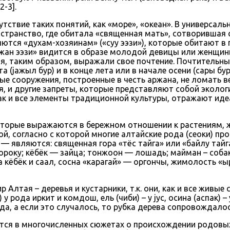
-3].
ствие таких понятий, как «море», «океан». В универсал
странство, где обитала «священная мать», сотворившая 
ются «духам-хозяинам» («суу ээзи»), которые обитают в 
аржан ээзи» видится в образе молодой девицы или женщи
ния, таким образом, выражали свое почтение. Почтитель
 (jажыл бур) и в конце лета или в начале осени (сары бур
ые сооружения, построенные в честь аржана, не ломать ве
, и другие запреты, которые представляют собой эколог
как и все элементы традиционной культуры, отражают ид
оторые выражаются в бережном отношении к растениям,
ой, согласно с которой многие алтайские рода (сеоки) пр
 являются: священная гора «тёс тайга» или «байлу тайга
сороку; кёбёк — зайца; тонжоон — лошадь; майман – собак
кёбёк и саал, сосна «карагай» — оргончы, жимолость «ыр
лтая – деревья и кустарники, т.к. они, как и все живые
у рода иркит и комдош, ель (чиби) – у jус, осина (аспак) 
да, а если это случалось, то рубка дерева сопровождало
ся в многочисленных сюжетах о происхождении родовых к