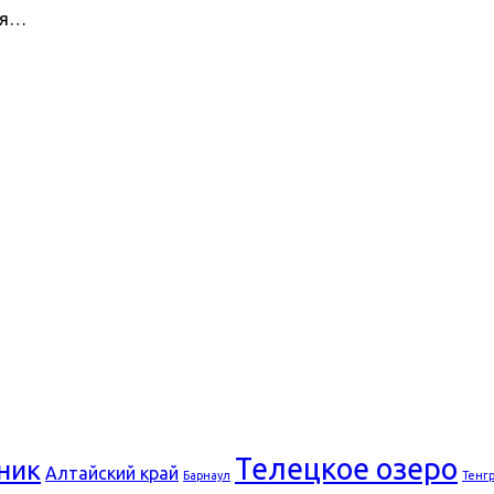
ия…
Телецкое озеро
ник
Алтайский край
Барнаул
Тенг