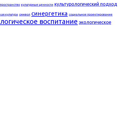
культурологический подход
 пространство
культурные ценности
синергетика
кая культура
символ
социальное проектирование
ологическое воспитание
экологическое