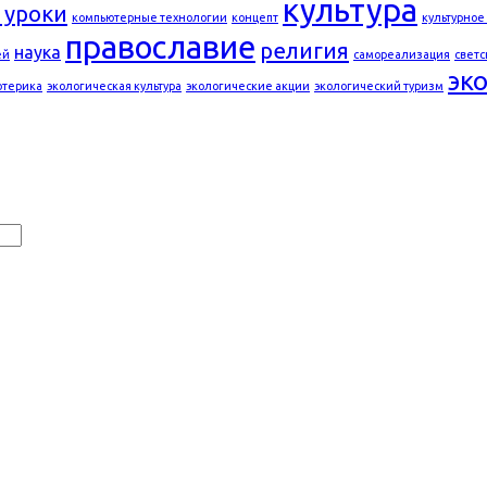
культура
 уроки
компьютерные технологии
концепт
культурное
православие
религия
наука
ей
самореализация
светс
эк
отерика
экологическая культура
экологические акции
экологический туризм