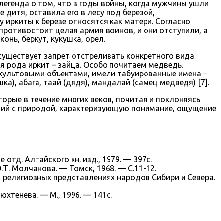
 легенда о том, что в годы войны, когда мужчины ушли
е дитя, оставила его в лесу под березой,
 иркиты к березе относятся как матери. Согласно
противостоит целая армия воинов, и они отступили, а
нь, беркут, кукушка, орел.
существует запрет отстреливать конкретного вида
я рода иркит – зайца. Особо почитаем медведь.
 культовыми объектами, имели табуированные имена –
), абага, таай (дядя), мандалай (самец медведя) [7].
орые в течение многих веков, почитая и поклоняясь
ий с природой, характеризующую понимание, ощущение
отд. Алтайского кн. изд., 1979. — 397с.
Т. Молчанова. — Томск, 1968. — С.11-12.
в религиозных представлениях народов Сибири и Севера.
юхтенева. — М., 1996. — 141с.