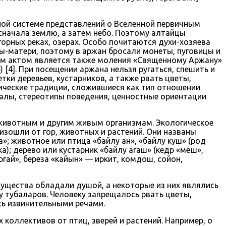
ьной системе представлений о Вселенной первичным
сначала землю, а затем небо. Поэтому алтайцы
горных реках, озерах. Особо почитаются духи-хозяева
ны-матери, поэтому в аржан бросали монеты, пуговицы и
ным актом является также моления «Священному Аржану»
) [4]. При посещении аржана нельзя ругаться, спешить и
тки деревьев, кустарников, а также рвать цветы,
ические традиции, сложившиеся как тип отношении
еалы, стереотипы поведения, ценностные ориентации
 животным и другим живым организмам. Экологическое
оизошли от гор, животных и растений. Они названы
»; животное или птица «байлу ан», «байлу куш» (род
а); дерево или кустарник «байлу агаш» (кедр «мёш»,
гай», береза «кайын» — иркит, комдош, сойон,
 существа обладали душой, а некоторые из них являлись
– у тубаларов. Человеку запрещалось рвать цветы,
сь извинительными речами.
оллективов от птиц, зверей и растений. Например, о