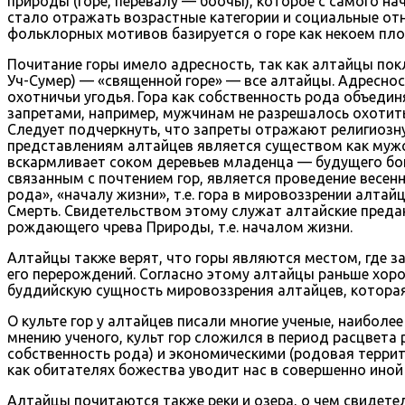
природы (горе, перевалу — боочы), которое с самого н
стало отражать возрастные категории и социальные отн
фольклорных мотивов базируется о горе как некоем пл
Почитание горы имело адресность, так как алтайцы по
Уч-Сумер) — «священной горе» — все алтайцы. Адреснос
охотничьи угодья. Гора как собственность рода объеди
запретами, например, мужчинам не разрешалось охотить
Следует подчеркнуть, что запреты отражают религиозну
представлениям алтайцев является существом как мужско
вскармливает соком деревьев младенца — будущего бог
связанным с почтением гор, является проведение весен
рода», «началу жизни», т.е. гора в мировоззрении алт
Смерть. Свидетельством этому служат алтайские предани
рождающего чрева Природы, т.е. началом жизни.
Алтайцы также верят, что горы являются местом, где за
его перерождений. Согласно этому алтайцы раньше хорон
буддийскую сущность мировоззрения алтайцев, которая
О культе гор у алтайцев писали многие ученые, наиболе
мнению ученого, культ гор сложился в период расцвет
собственность рода) и экономическими (родовая террит
как обитателях божества уводит нас в совершенно иной м
Алтайцы почитаются также реки и озера, о чем свидетел