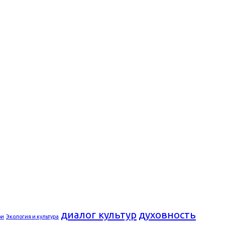
диалог культур
духовность
ри
Экология и культура