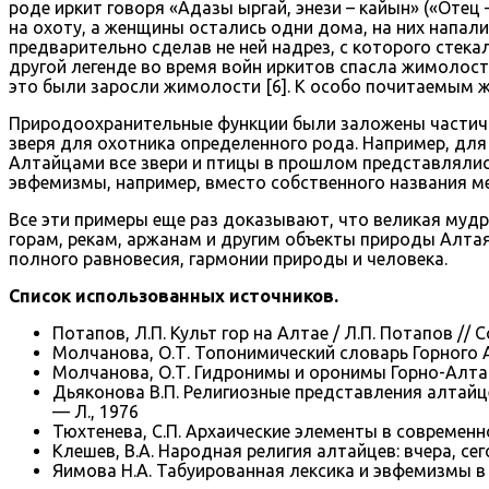
роде иркит говоря «Адазы ыргай, энези – кайын» («Отец
на охоту, а женщины остались одни дома, на них напали 
предварительно сделав не ней надрез, с которого стека
другой легенде во время войн иркитов спасла жимолость
это были заросли жимолости [6]. К особо почитаемым жи
Природоохранительные функции были заложены частично
зверя для охотника определенного рода. Например, для
Алтайцами все звери и птицы в прошлом представлялис
эвфемизмы, например, вместо собственного названия ме
Все эти примеры еще раз доказывают, что великая мудро
горам, рекам, аржанам и другим объекты природы Алт
полного равновесия, гармонии природы и человека.
Список использованных источников.
Потапов, Л.П. Культ гор на Алтае / Л.П. Потапов // С
Молчанова, О.Т. Топонимический словарь Горного Ал
Молчанова, О.Т. Гидронимы и оронимы Горно-Алтайс
Дьяконова В.П. Религиозные представления алтайце
— Л., 1976
Тюхтенева, С.П. Архаические элементы в современном
Клешев, В.А. Народная религия алтайцев: вчера, сего
Яимова Н.А. Табуированная лексика и эвфемизмы в 