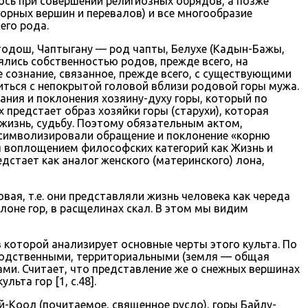
ось при совершении религиозных обрядов, а позже
горных вершин и перевалов) и все многообразие
его рода.
тодош, Чаптыгану — род чапты, Белухе (Кадын-Бажы,
ялись собственностью родов, прежде всего, на
е сознание, связанное, прежде всего, с существующими
диться с непокрытой головой вблизи родовой горы мужа.
ания и поклонения хозяину-духу горы, который по
 предстает образ хозяйки горы (старухи), которая
жизнь, судьбу. Поэтому обязательным актом,
ые символизировали обращение и поклонение «корню
ся воплощением философских категорий как Жизнь и
дстает как аналог женского (материнского) лона,
ая, т.е. они представляли жизнь человека как череда
лоне гор, в расщелинах скал. В этом мы видим
в которой анализирует основные черты этого культа. По
ородственными, территориальными (земля — общая
ами. Считает, что представление же о снежных вершинах
ьта гор [1, с.48].
й-Коол (почитаемое, священное русло), горы Байлу-