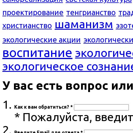
проектирование
тенгрианство
тра
шаманизм
христианство
эзот
экологические акции
экологическ
воспитание
экологиче
экологическое сознани
У вас есть вопрос и
Как к вам обратиться? *
* Пожалуйста, введи
Введите Email для ответа *