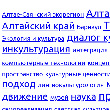
Алта
Алтае-Саянский экорегион
Т
Алтайский край
Барнаул
диалог к
Экология и культура
инкультурация
интеграция
компьютерные технологии
концеп
пространство
культурные ценност
подход
лингвокультурология
п
движение
наука
музей
самореализация
светская культура