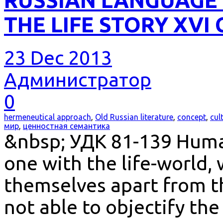
RUSSIAN LANGUAGE 
THE LIFE STORY XVI
23 Dec 2013
Администратор
0
hermeneutical approach
,
Old Russian literature
,
concept
,
cul
мир
,
ценностная семантика
&nbsp; УДК 81-139 Huma
one with the life-world,
themselves apart from th
not able to objectify the