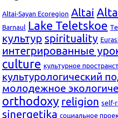
Alta
Altai
Altai-Sayan Ecoregion
Lake Teletskoe
Barnaul
Te
культур
spirituality
Euras
интегрированные уро
culture
культурное пространс
культурологический п
молодежное экологиче
orthodoxy
religion
self-
sinergetika
социальное прое