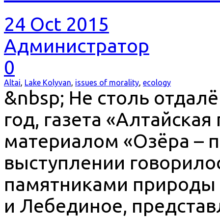
24 Oct 2015
Администратор
0
Altai
,
Lake Kolyvan
,
issues of morality
,
ecology
&nbsp; Не столь отдалё
год, газета «Алтайская
материалом «Озёра – п
выступлении говорило
памятниками природы о
и Лебединое, предста