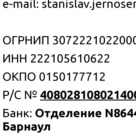
e-mail: stanislav.jerno
ОГРНИП 30722210220001
ИНН 222105610622
ОКПО 0150177712
Р/С №
40802810802140
Банк:
Отделение
N
864
Барнаул