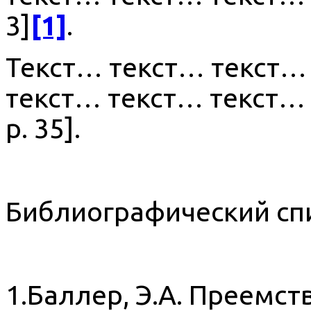
3]
[1]
.
Текст… текст… текст…
текст… текст… текст… 
р. 35].
Библиографический сп
1.Баллер, Э.А. Преемст