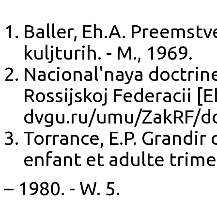
Baller, Eh.A. Preemst
kuljturih. - M., 1969.
Nacional'naya doctrin
Rossijskoj Federacii [E
dvgu.ru/umu/ZakRF/d
Torrance, E.P. Grandir 
enfant et adulte trimes
– 1980. - W. 5.