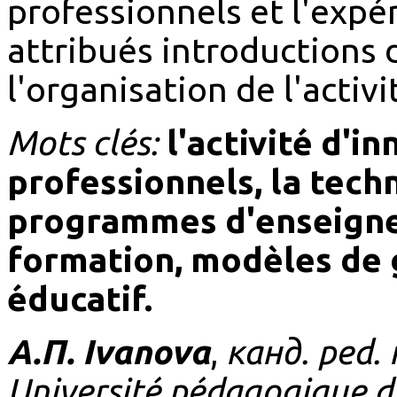
professionnels et l'exp
attribués introductions 
l'organisation de l'activ
Mots clés:
l'activité d'i
professionnels, la tech
programmes d'enseigne
formation, modèles de g
éducatif.
А.П. Ivanova
,
канд. ped. 
Université pédagogique d