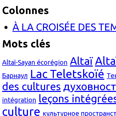
Colonnes
À LA CROISÉE DES TE
Mots clés
Alta
Altaï
Altaï-Sayan écorégion
Lac Teletskoïé
Барнаул
Те
des cultures
духовност
leçons intégrée
intégration
culture
культурное пространс