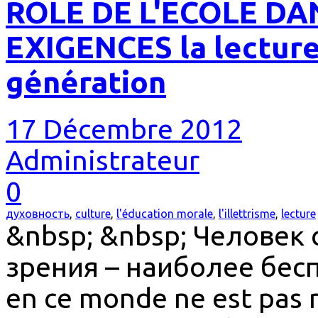
ROLE DE L'ECOLE DA
EXIGENCES la lecture
génération
17 Décembre 2012
Administrateur
0
духовность
,
culture
,
l'éducation morale
,
l'illettrisme
,
lecture
&nbsp; &nbsp; Человек 
зрения – наиболее бесп
en ce monde ne est pas r