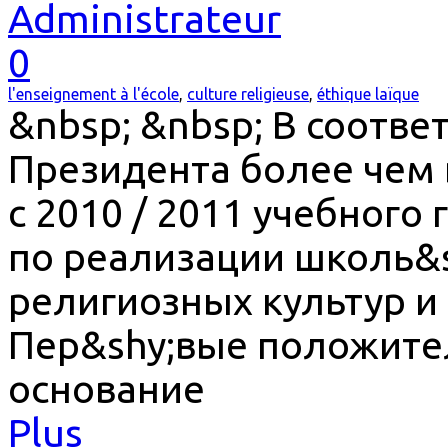
Administrateur
0
l'enseignement à l'école
,
culture religieuse
,
éthique laïque
&nbsp; &nbsp; В соотве
Президента более чем 
с 2010 / 2011 учебного
по реализации школь&
религиозных культур и 
Пер&shy;вые положите
основание
Plus