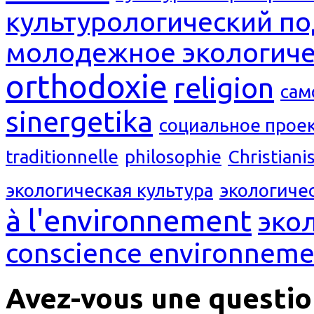
культурологический п
молодежное экологиче
orthodoxie
religion
сам
sinergetika
социальное прое
traditionnelle
philosophie
Christian
экологическая культура
экологиче
à l'environnement
эко
conscience environneme
Avez-vous une questio