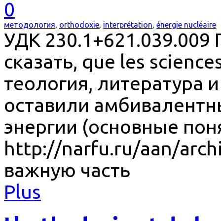
0
методология
,
orthodoxie
,
interprétation
,
énergie nucléaire
УДК 230.1+621.039.00
сказать, que les science
теология, литература и
оставили амбивалентн
энергии (основные пон
http://narfu.ru/aan/arc
важную часть
Plus