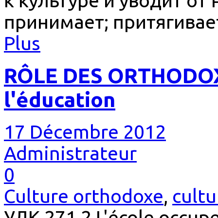
к культуре и уводит от 
принимает; притягивает
Plus
RÔLE DES ORTHODOXE
l'éducation
17 Décembre 2012
Administrateur
0
Culture orthodoxe
,
cultu
УДК 271.2 L'école occupe