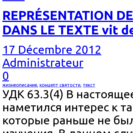
REPRÉSENTATION DE
DANS LE TEXTE vit de
17 Décembre 2012
Administrateur
0
жизнеописание
,
концепт святости
,
текст
УДК 63.3(4) В настояще
наметился интерес к т
которые раньше не бы