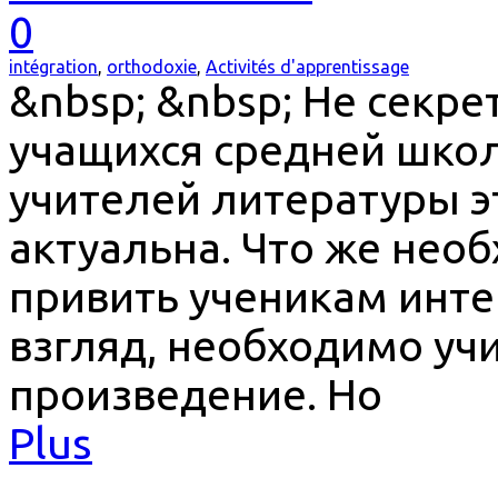
0
intégration
,
orthodoxie
,
Activités d'apprentissage
&nbsp; &nbsp; Не секрет
учащихся средней школ
учителей литературы 
актуальна. Что же нео
привить ученикам инте
взгляд, необходимо уч
произведение. Но
Plus