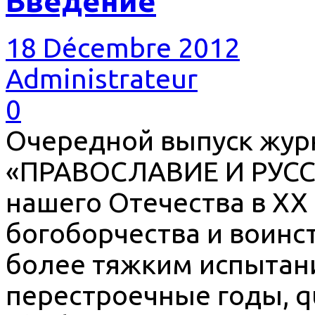
Введение
18 Décembre 2012
Administrateur
0
Очередной выпуск жур
«ПРАВОСЛАВИЕ И РУСС
нашего Отечества в ХХ
богоборчества и воинс
более тяжким испытан
перестроечные годы, qua