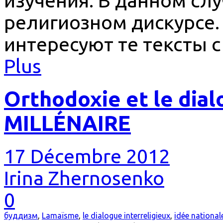
изучения. В данном слу
религиозном дискурсе.
интересуют те тексты 
Plus
Orthodoxie et le dial
MILLÉNAIRE
17 Décembre 2012
Irina Zhernosenko
0
буддизм
,
Lamaïsme
,
le dialogue interreligieux
,
idée national