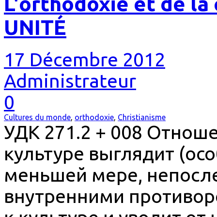
L'orthodoxie et de la
UNITÉ
17 Décembre 2012
Administrateur
0
Cultures du monde
,
orthodoxie
,
Christianisme
УДК 271.2 + 008 Отнош
культуре выглядит (осо
меньшей мере, непосл
внутренними противор