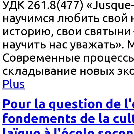
УДК 261.8(477) «Jusque-
научимся любить свой н
историю, свои святыни
научить нас уважать».
Современные процессы
складывание новых эк
Plus
Pour la question de 
fondements de la cul
laïque à l'école seco