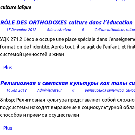
culture laïque
RÔLE DES ORTHODOXES culture dans l'éducation
17 Décembre 2012
Administrateur
0
Culture orthodoxe
,
cultu
УДК 271.2 L'école occupe une place spéciale dans l'enseignem
formation de l'identité. Après tout, il se agit de l'enfant, e
системой ценностей и жизн
Plus
Религиозная и светская культуры как типы си
16 Jan 2012
Administrateur
0
религиозная культура
,
само
&nbsp; Религиозная культура представляет собой сложно
подсистемы находят выражение в социокультурной област
способов и приёмов осуществлен
Plus