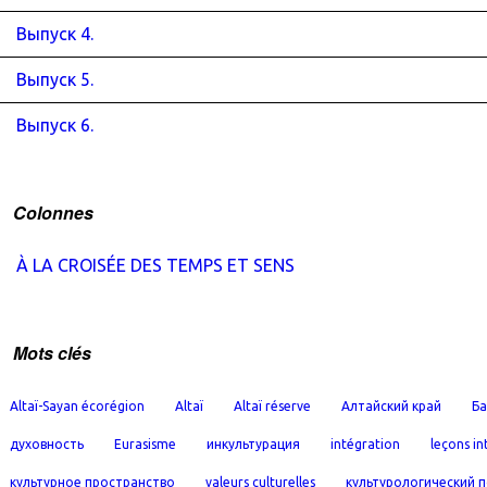
Выпуск 4.
Выпуск 5.
Выпуск 6.
Colonnes
À LA CROISÉE DES TEMPS ET SENS
Mots clés
Altaï-Sayan écorégion
Altaï
Altaï réserve
Алтайский край
Ба
духовность
Eurasisme
инкультурация
intégration
leçons in
культурное пространство
valeurs culturelles
культурологический 