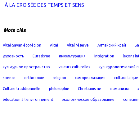
À LA CROISÉE DES TEMPS ET SENS
Mots clés
Altaï-Sayan écorégion
Altaï
Altaï réserve
Алтайский край
Ба
духовность
Eurasisme
инкультурация
intégration
leçons in
культурное пространство
valeurs culturelles
культурологический 
science
orthodoxie
religion
самореализация
culture laïque
Culture traditionnelle
philosophie
Christianisme
шаманизм
éducation à l'environnement
экологическое образование
conscien