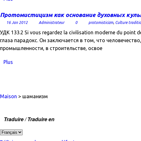
Протомистицизм как основание духовных куль
16 Jan 2012
Administrateur
0
protomisticizm
,
Culture traditi
УДК 133.2 Si vous regardez la civilisation moderne du poin
глаза парадокс. Он заключается в том, что человечество
промышленности, в строительстве, освое
Plus
Maison
> шаманизм
Traduire / Traduire en