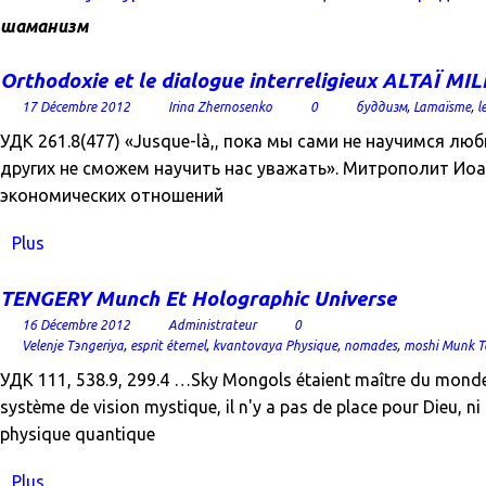
шаманизм
Orthodoxie et le dialogue interreligieux ALTAÏ M
17 Décembre 2012
Irina Zhernosenko
0
буддизм
,
Lamaïsme
,
l
УДК 261.8(477) «Jusque-là,, пока мы сами не научимся лю
других не сможем научить нас уважать». Митрополит Ио
экономических отношений
Plus
TENGERY Munch Et Holographic Universe
16 Décembre 2012
Administrateur
0
Velenje Tэngeriya
,
esprit éternel
,
kvantovaya Physique
,
nomades
,
moshi Munk T
УДК 111, 538.9, 299.4 …Sky Mongols étaient maître du monde,
système de vision mystique, il n'y a pas de place pour Dieu, n
physique quantique
Plus