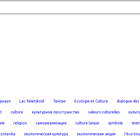
рнаул
Lac Teletskoïé
Тенгри
Ecologie et Culture
dialogue des 
t
culture
культурное пространство
valeurs culturelles
культ
xie
religion
самореализация
culture laïque
symbole
sine
эzoterika
экологическая культура
экологические акции
l'éco-to