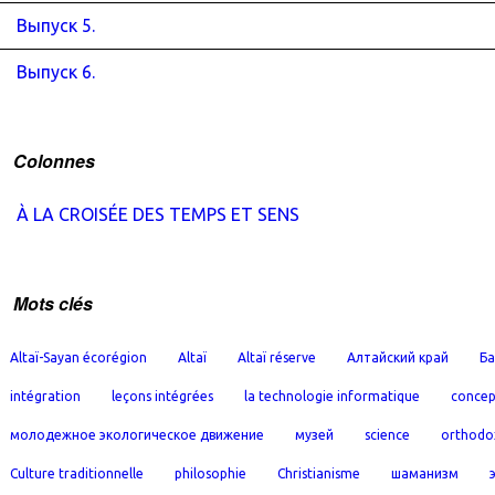
Выпуск 5.
Выпуск 6.
Colonnes
À LA CROISÉE DES TEMPS ET SENS
Mots clés
Altaï-Sayan écorégion
Altaï
Altaï réserve
Алтайский край
Ба
intégration
leçons intégrées
la technologie informatique
concep
молодежное экологическое движение
музей
science
orthodo
Culture traditionnelle
philosophie
Christianisme
шаманизм