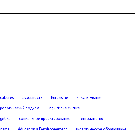
cultures
духовность
Eurasisme
инкультурация
урологический подход
linguistique culturel
rgetika
социальное проектирование
тенгрианство
urisme
éducation à l'environnement
экологическое образование