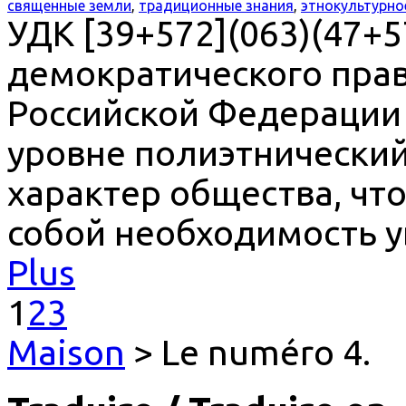
священные земли
,
традиционные знания
,
этнокультурно
УДК [39+572](063)(47+5
демократического прав
Российской Федерации 
уровне полиэтнически
характер общества, чт
собой необходимость у
Plus
1
2
3
Maison
> Le numéro 4.