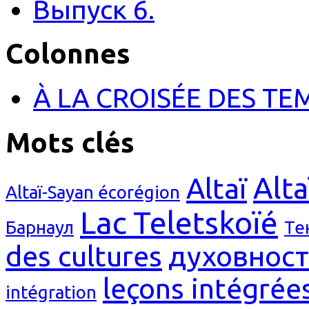
Выпуск 6.
Colonnes
À LA CROISÉE DES TE
Mots clés
Alta
Altaï
Altaï-Sayan écorégion
Lac Teletskoïé
Барнаул
Те
des cultures
духовност
leçons intégrée
intégration