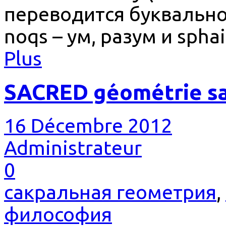
переводится буквально 
noqs – ум, разум и sphai
Plus
SACRED géométrie s
16 Décembre 2012
Administrateur
0
сакральная геометрия
,
философия