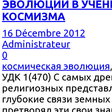
ЭВОЛЮЦИИ В УЧЕН
КОСМИЗМА
16 Décembre 2012
Administrateur
0
космическая эволюция
УДК 1(470) С самых др
религиозных представ
глубокие связи земных
претворял эти свои зн