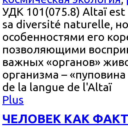
УДК 101(075.8) Altaï es
sa diversité naturelle, 
особенностями его кор
позволяющими восприн
важных «органов» жив
организма – «пуповина 
de la langue de l'Altaï
Plus
ЧЕЛОВЕК КАК ФАК