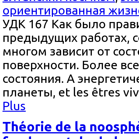
ориентированная жизн
УДК 167 Как было прав
предыдущих работах, с
многом зависит от сос
поверхности. Более все
состояния. А энергетич
планеты, et les êtres v
Plus
Théorie de la noosphè