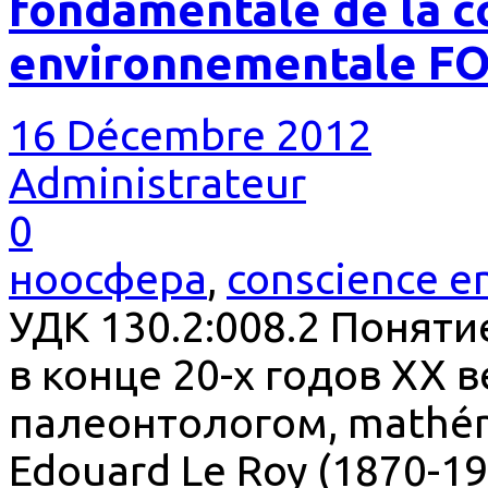
fondamentale de la c
environnementale 
16 Décembre 2012
Administrateur
0
ноосфера
,
conscience e
УДК 130.2:008.2 Понят
в конце 20-х годов ХХ 
палеонтологом, mathéma
Edouard Le Roy (1870-1