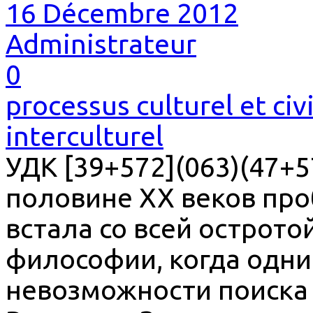
16 Décembre 2012
Administrateur
0
processus culturel et civ
interculturel
УДК [39+572](063)(47+5
половине XX веков про
встала со всей острото
философии, когда одни
невозможности поиска