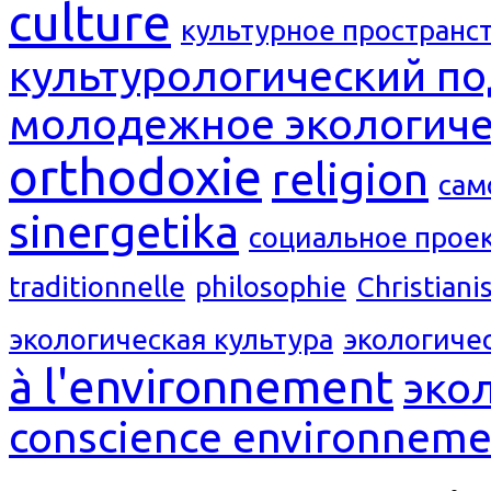
culture
культурное пространс
культурологический п
молодежное экологиче
orthodoxie
religion
сам
sinergetika
социальное прое
traditionnelle
philosophie
Christian
экологическая культура
экологиче
à l'environnement
эко
conscience environneme