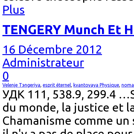
Plus
TENGERY Munch Et Ho
16 Décembre 2012
Administrateur
0
Velenje Tэngeriya
,
esprit éternel
,
kvantovaya Physique
,
noma
УДК 111, 538.9, 299.4 …
du monde, la justice et l
Chamanisme comme un sy
il n'y a pas de place pour