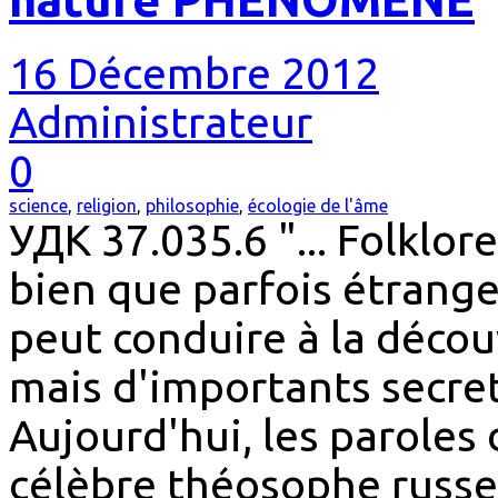
16 Décembre 2012
Administrateur
0
science
,
religion
,
philosophie
,
écologie de l'âme
УДК 37.035.6 "... Folklor
bien que parfois étrange
peut conduire à la décou
mais d'importants secrets
Aujourd'hui, les paroles 
célèbre théosophe russe