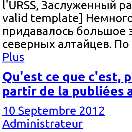
l'URSS, Заслуженный ра
valid template] Немног
придавалось большое з
северных алтайцев. По
Plus
Qu'est ce que c'est, 
partir de la publiées
10 Septembre 2012
Administrateur