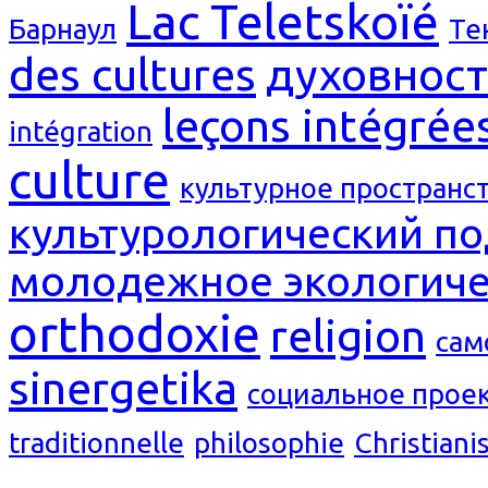
Lac Teletskoïé
Барнаул
Те
des cultures
духовност
leçons intégrée
intégration
culture
культурное пространс
культурологический п
молодежное экологиче
orthodoxie
religion
сам
sinergetika
социальное прое
traditionnelle
philosophie
Christian