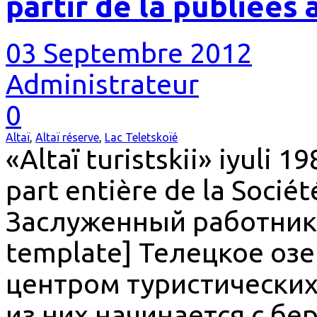
partir de la publiées
03 Septembre 2012
Administrateur
0
Altaï
,
Altaï réserve
,
Lac Teletskoïé
«Altaï turistskii» iyuli 
part entière de la Socié
Заслуженный работник 
template] Телецкое оз
центром туристических
из них начинается с бе