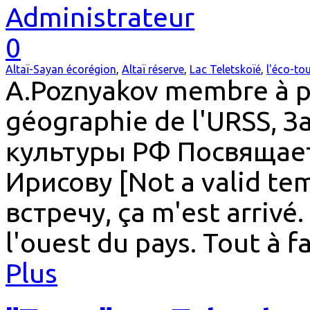
Administrateur
0
Altaï-Sayan écorégion
,
Altaï réserve
,
Lac Teletskoïé
,
l'éco-to
A.Poznyakov membre à pa
géographie de l'URSS,
культуры РФ Посвящае
Ирисову [Not a valid t
встречу, ça m'est arrivé. 
l'ouest du pays. Tout à fa
Plus