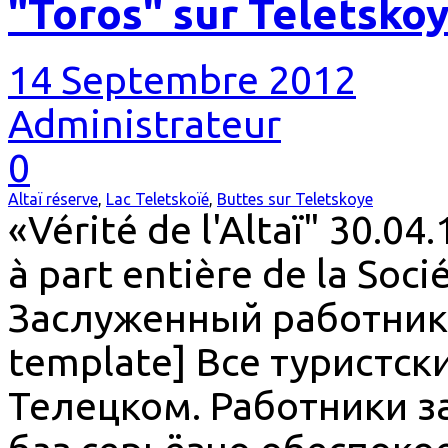
"Toros" sur Teletskoy
14 Septembre 2012
Administrateur
0
Altaï réserve
,
Lac Teletskoïé
,
Buttes sur Teletskoye
«Vérité de l'Altaï" 30.0
à part entière de la Soc
Заслуженный работник 
template] Все туристск
Телецком. Работники з