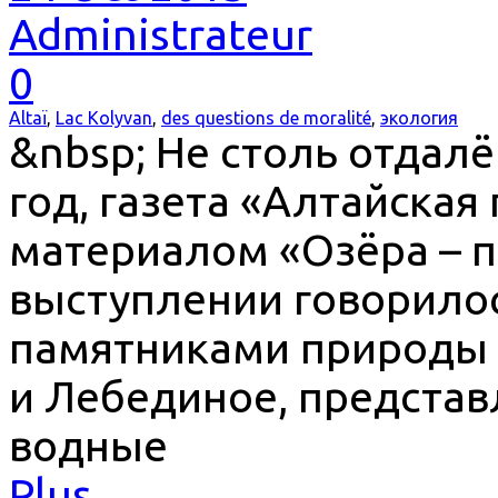
Administrateur
0
Altaï
,
Lac Kolyvan
,
des questions de moralité
,
экология
&nbsp; Не столь отдалё
год, газета «Алтайская
материалом «Озёра – п
выступлении говорило
памятниками природы о
и Лебединое, предста
водные
Plus