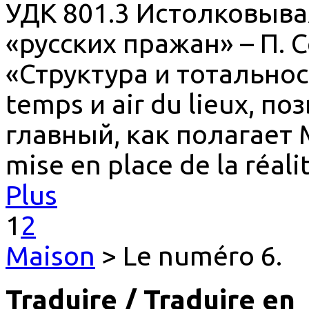
УДК 801.3 Истолковыва
«русских пражан» – П. 
«Структура и тотальнос
temps и air du lieux, 
главный, как полагает 
mise en place de la réali
Plus
1
2
Maison
> Le numéro 6.
Traduire / Traduire en