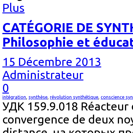
Plus
CATÉGORIE DE SYNTH
Philosophie et éduca
15 Décembre 2013
Administrateur
0
intégration
,
synthèse
,
révolution synthétique
,
conscience syn
УДК 159.9.018 Réacteur d
convergence de deux no
distance, на которых 