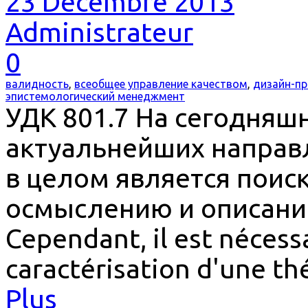
23 Décembre 2013
Administrateur
0
валидность
,
всеобщее управление качеством
,
дизайн-пр
эпистемологический менеджмент
УДК 801.7 На сегодняш
актуальнейших направл
в целом является поис
осмыслению и описани
Cependant, il est nécess
caractérisation d'une th
Plus