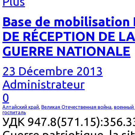
Plus
Base de mobilisation
DE RÉCEPTION DE LA
GUERRE NATIONALE
23 Décembre 2013
Administrateur
0
Алтайский край
,
Великая Отечественная война
,
военный 
госпиталь
УДК 947.8(571.15):356.33
Guerre patriotique, la si