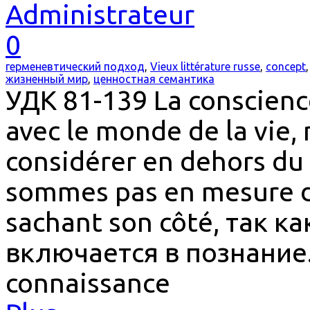
Administrateur
0
герменевтический подход
,
Vieux littérature russe
,
concept
жизненный мир
,
ценностная семантика
УДК 81-139 La conscienc
avec le monde de la vie,
considérer en dehors du 
sommes pas en mesure d
sachant son côté, так к
включается в познание. 
connaissance