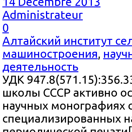
14 Décembre 2013
Administrateur
0
Алтайский институт се
машиностроения
,
науч
деятельность
УДК 947.8(571.15):356
школы СССР активно ос
научных монографиях с
специализированных на
периодической печати[