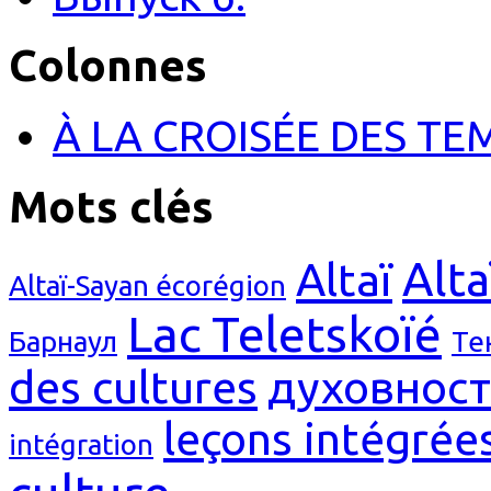
Colonnes
À LA CROISÉE DES TE
Mots clés
Alta
Altaï
Altaï-Sayan écorégion
Lac Teletskoïé
Барнаул
Те
des cultures
духовност
leçons intégrée
intégration