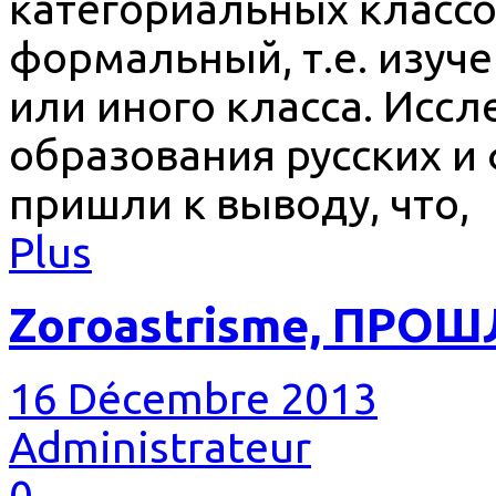
категориальных классов
формальный, т.е. изуч
или иного класса. Исс
образования русских и
пришли к выводу, что,
Plus
Zoroastrisme, ПРО
16 Décembre 2013
Administrateur
0