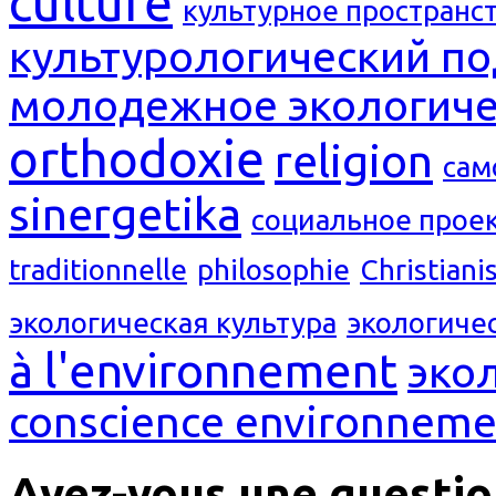
culture
культурное пространс
культурологический п
молодежное экологиче
orthodoxie
religion
сам
sinergetika
социальное прое
traditionnelle
philosophie
Christian
экологическая культура
экологиче
à l'environnement
эко
conscience environneme
Avez-vous une questio