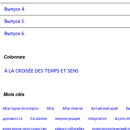
Выпуск 4.
Выпуск 5.
Выпуск 6.
Colonnes
À LA CROISÉE DES TEMPS ET SENS
Mots clés
Altaï-Sayan écorégion
Altaï
Altaï réserve
Алтайский край
Ба
духовность
Eurasisme
инкультурация
intégration
leçons in
культурное пространство
valeurs culturelles
культурологический 