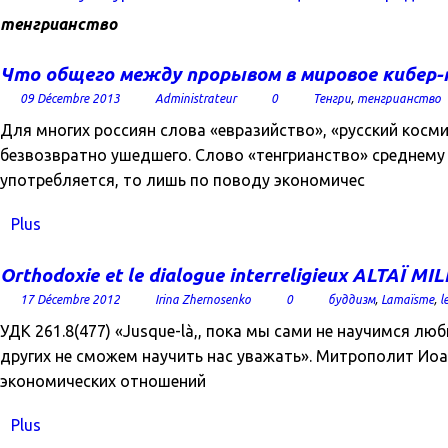
тенгрианство
Что общего между прорывом в мировое кибер-п
09 Décembre 2013
Administrateur
0
Тенгри
,
тенгрианство
Для многих россиян слова «евразийство», «русский косми
безвозвратно ушедшего. Слово «тенгрианство» среднему р
употребляется, то лишь по поводу экономичес
Plus
Orthodoxie et le dialogue interreligieux ALTAÏ M
17 Décembre 2012
Irina Zhernosenko
0
буддизм
,
Lamaïsme
,
l
УДК 261.8(477) «Jusque-là,, пока мы сами не научимся лю
других не сможем научить нас уважать». Митрополит Ио
экономических отношений
Plus