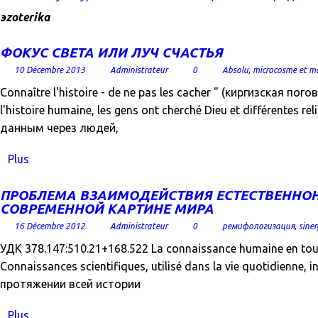
эzoterika
ФОКУС СВЕТА ИЛИ ЛУЧ СЧАСТЬЯ
10 Décembre 2013
Administrateur
0
Absolu
,
microcosme et m
Connaître l'histoire - de ne pas les cacher " (киргизская
l'histoire humaine, les gens ont cherché Dieu et différentes r
данным через людей,
Plus
ПРОБЛЕМА ВЗАИМОДЕЙСТВИЯ ЕСТЕСТВЕННОН
СОВРЕМЕННОЙ КАРТИНЕ МИРА
16 Décembre 2012
Administrateur
0
ремифологизация
,
siner
УДК 378.147:510.21+168.522 La connaissance humaine en tout te
Connaissances scientifiques, utilisé dans la vie quotidienne,
протяжении всей истории
Plus