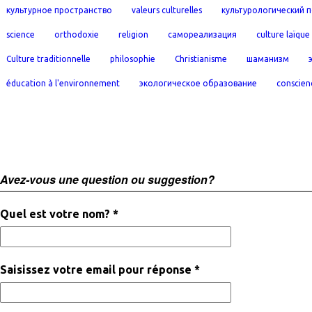
культурное пространство
valeurs culturelles
культурологический 
science
orthodoxie
religion
самореализация
culture laïque
Culture traditionnelle
philosophie
Christianisme
шаманизм
éducation à l'environnement
экологическое образование
conscien
Avez-vous une question ou suggestion?
Quel est votre nom? *
Saisissez votre email pour réponse *