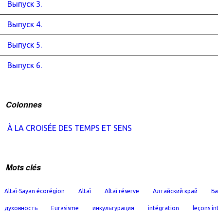
Выпуск 3.
Выпуск 4.
Выпуск 5.
Выпуск 6.
Colonnes
À LA CROISÉE DES TEMPS ET SENS
Mots clés
Altaï-Sayan écorégion
Altaï
Altaï réserve
Алтайский край
Ба
духовность
Eurasisme
инкультурация
intégration
leçons in