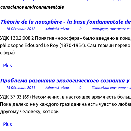
conscience environnementale
Théorie de la noosphère - la base fondamentale 
16 Décembre 2012
Administrateur
0
ноосфера
,
conscience e
УДК 130.2:008.2 Понятие «ноосфера» было введено в конц
philosophe Edouard Le Roy (1870-1954). Сам термин перевод
сфера)
Plus
Проблема развития экологического сознания 
15 Décembre 2011
Administrateur
0
l'éducation environnemen
УДК 37.03 (69) Несомненно, в настоящее время есть бол
Пока далеко не у каждого гражданина есть чувство любв
другому человеку, которы
Plus