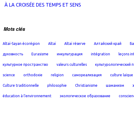
À LA CROISÉE DES TEMPS ET SENS
Mots clés
Altaï-Sayan écorégion
Altaï
Altaï réserve
Алтайский край
Ба
духовность
Eurasisme
инкультурация
intégration
leçons in
культурное пространство
valeurs culturelles
культурологический 
science
orthodoxie
religion
самореализация
culture laïque
Culture traditionnelle
philosophie
Christianisme
шаманизм
éducation à l'environnement
экологическое образование
conscien