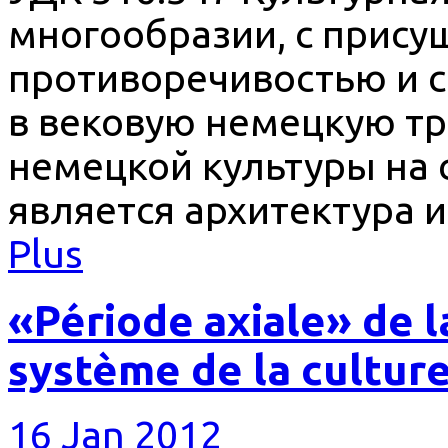
многообразии, с прису
противоречивостью и 
в вековую немецкую т
немецкой культуры на 
является архитектура и
Plus
«Période axiale» de l
système de la cultur
16 Jan 2012