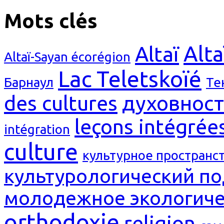
Mots clés
Alta
Altaï
Altaï-Sayan écorégion
Lac Teletskoïé
Барнаул
Те
des cultures
духовност
leçons intégrée
intégration
culture
культурное пространс
культурологический п
молодежное экологиче
orthodoxie
religion