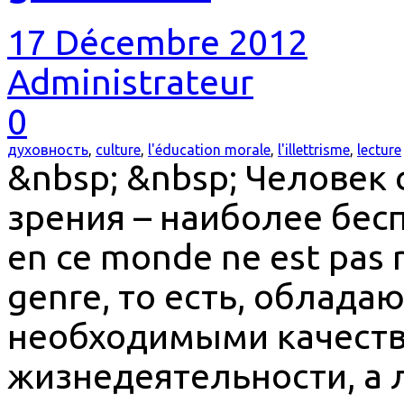
17 Décembre 2012
Administrateur
0
духовность
,
culture
,
l'éducation morale
,
l'illettrisme
,
lecture
&nbsp; &nbsp; Человек 
зрения – наиболее бесп
en ce monde ne est pas r
genre, то есть, облад
необходимыми качест
жизнедеятельности, а 