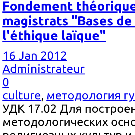
Fondement théorique
magistrats "Bases de 
l'éthique laïque"
16 Jan 2012
Administrateur
0
culture
,
методология г
УДК 17.02 Для построе
методологических осн
религиозных культур и