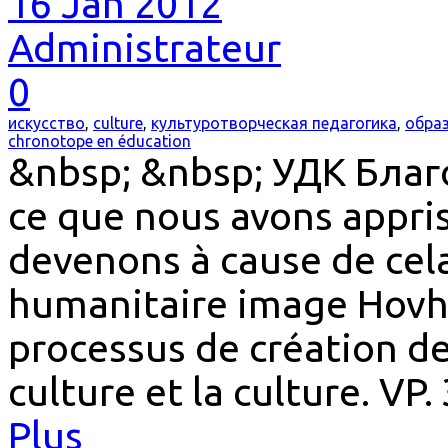
16 Jan 2012
Administrateur
0
искусство
,
culture
,
культуротворческая педагогика
,
обра
chronotope en éducation
&nbsp; &nbsp; УДК Благо,
ce que nous avons appris 
devenons à cause de cel
humanitaire image Hovh
processus de création de
culture et la culture. VP
Plus