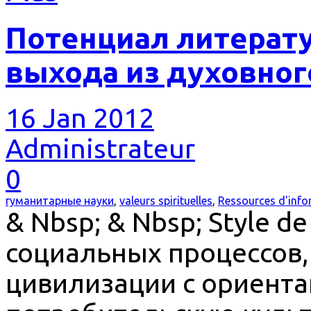
Потенциал литерату
выхода из духовног
16 Jan 2012
Administrateur
0
гуманитарные науки
,
valeurs spirituelles
,
Ressources d'info
& Nbsp; & Nbsp; Style d
социальных процессов,
цивилизации с ориента