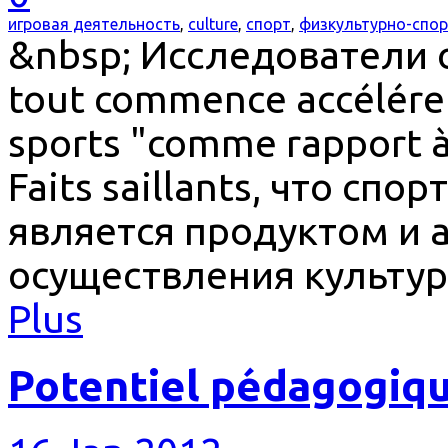
игровая деятельность
,
culture
,
спорт
,
физкультурно-спор
&nbsp; Исследователи о
tout commence accélérer 
sports "comme rapport à 
Faits saillants, что спо
является продуктом и
осуществления культу
Plus
Potentiel pédagogique