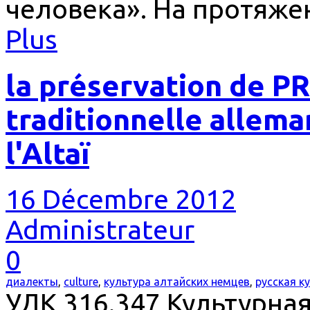
человека». На протяже
Plus
la préservation de P
traditionnelle allema
l'Altaï
16 Décembre 2012
Administrateur
0
диалекты
,
culture
,
культура алтайских немцев
,
русская к
УДК 316.347 Культурна