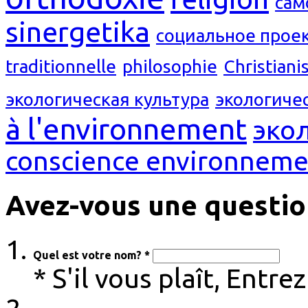
сам
sinergetika
социальное прое
traditionnelle
philosophie
Christian
экологическая культура
экологиче
à l'environnement
эко
conscience environneme
Avez-vous une questio
Quel est votre nom? *
* S'il vous plaît, Entr