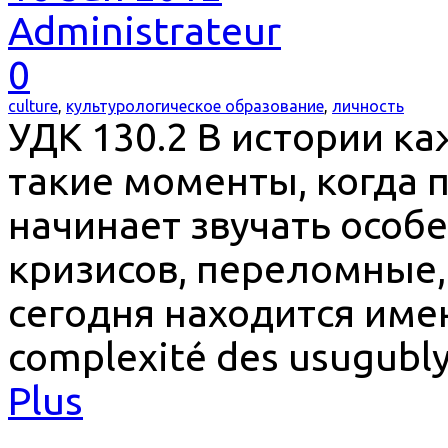
Administrateur
0
culture
,
культурологическое образование
,
личность
УДК 130.2 В истории к
такие моменты, когда 
начинает звучать особ
кризисов, переломные,
сегодня находится имен
complexité des usugubly
Plus