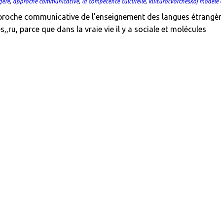
gère
,
approche communicative
,
la compétence culturelle
,
kulturotvorcheskoj modèle 
pproche communicative de l'enseignement des langues étrangère
,,ru, parce que dans la vraie vie il y a sociale et molécules