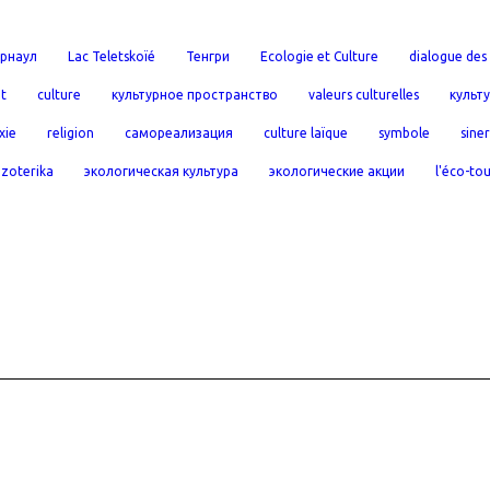
рнаул
Lac Teletskoïé
Тенгри
Ecologie et Culture
dialogue des 
t
culture
культурное пространство
valeurs culturelles
культ
xie
religion
самореализация
culture laïque
symbole
sine
эzoterika
экологическая культура
экологические акции
l'éco-to