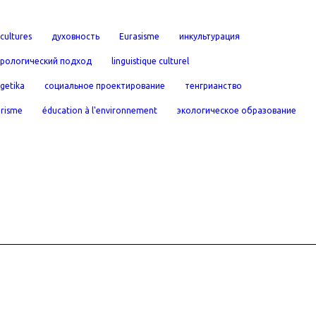
cultures
духовность
Eurasisme
инкультурация
урологический подход
linguistique culturel
rgetika
социальное проектирование
тенгрианство
urisme
éducation à l'environnement
экологическое образование