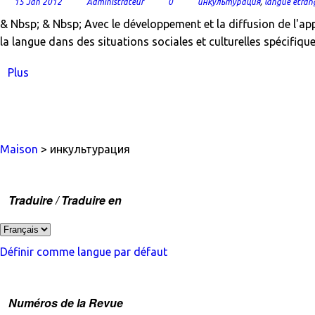
15 Jan 2012
Administrateur
0
инкультурация
,
langue étran
& Nbsp; & Nbsp; Avec le développement et la diffusion de l'a
la langue dans des situations sociales et culturelles spécifiques
Plus
Maison
> инкультурация
Traduire / Traduire en
Définir comme langue par défaut
Numéros de la Revue