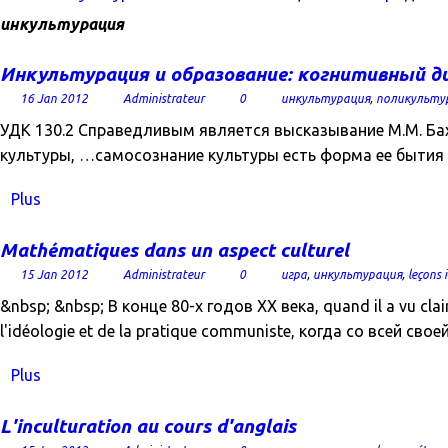
инкультурация
Инкультурация и образование: когнитивный д
16 Jan 2012
Administrateur
0
инкультурация
,
поликульту
УДК 130.2 Справедливым является высказывание М.М. Бахт
культуры, …самосознание культуры есть форма ее бытия на 
Plus
Mathématiques dans un aspect culturel
15 Jan 2012
Administrateur
0
игра
,
инкультурация
,
leçons 
&nbsp; &nbsp; В конце 80-х годов ХХ века, quand il a vu claire
l'idéologie et de la pratique communiste, когда со всей с
Plus
L'inculturation au cours d'anglais