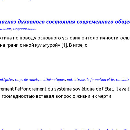
иагноз духовного состояния современного общ
рность
,
социализация
ина по поводу основного условия онтологичности культур
грани с иной культурой» [1]. В игре, о
intégrées
,
corps de cadets
,
mathématiques
,
patriotisme
,
la formation et les combats
ment l'effondrement du système soviétique de l'Etat, Il avait 
воей громадностью вставал вопрос о жизни и смерти