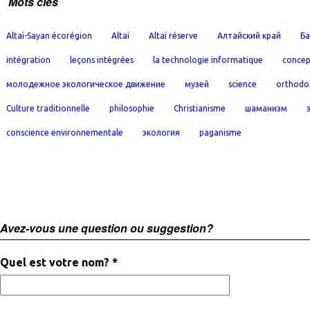
Mots clés
Altaï-Sayan écorégion
Altaï
Altaï réserve
Алтайский край
Ба
intégration
leçons intégrées
la technologie informatique
concep
молодежное экологическое движение
музей
science
orthodo
Culture traditionnelle
philosophie
Christianisme
шаманизм
conscience environnementale
экология
paganisme
Avez-vous une question ou suggestion?
Quel est votre nom? *