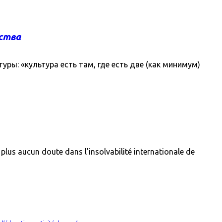
ества
ы: «культура есть там, где есть две (как минимум)
plus aucun doute dans l'insolvabilité internationale de