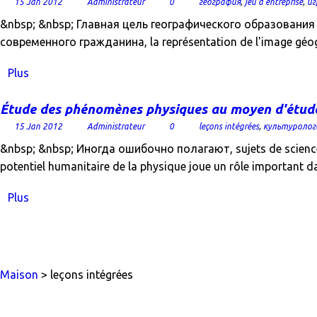
15 Jan 2012
Administrateur
0
география
,
jeu d'entreprise
,
иг
&nbsp; &nbsp; Главная цель географического образовани
современного гражданина, la représentation de l'image géogr
Plus
Étude des phénomènes physiques au moyen d'étude
15 Jan 2012
Administrateur
0
leçons intégrées
,
культуролог
&nbsp; &nbsp; Иногда ошибочно полагают, sujets de sciences h
potentiel humanitaire de la physique joue un rôle important 
Plus
Maison
> leçons intégrées