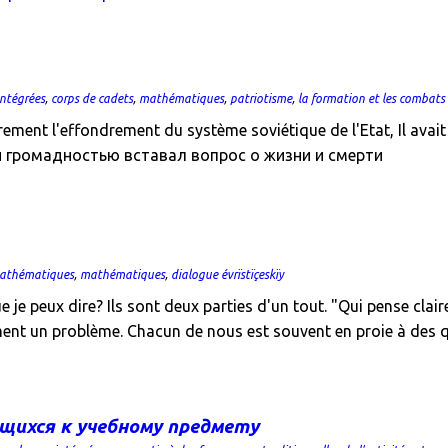
intégrées
,
corps de cadets
,
mathématiques
,
patriotisme
,
la formation et les combats
ment l'effondrement du système soviétique de l'Etat, Il avait 
воей громадностью вставал вопрос о жизни и смерти
mathématiques
,
mathématiques
,
dialogue évrïstïçeskïy
 je peux dire? Ils sont deux parties d'un tout. "Qui pense cla
lement un problème. Chacun de nous est souvent en proie à des
щихся к учебному предмету