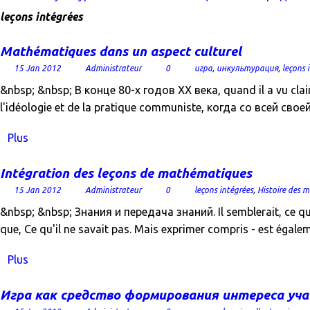
leçons intégrées
Mathématiques dans un aspect culturel
15 Jan 2012
Administrateur
0
игра
,
инкультурация
,
leçons 
&nbsp; &nbsp; В конце 80-х годов ХХ века, quand il a vu claire
l'idéologie et de la pratique communiste, когда со всей с
Plus
Intégration des leçons de mathématiques
15 Jan 2012
Administrateur
0
leçons intégrées
,
Histoire des 
&nbsp; &nbsp; Знания и передача знаний. Il semblerait, ce que
que, Ce qu'il ne savait pas. Mais exprimer compris - est éga
Plus
Игра как средство формирования интереса уча