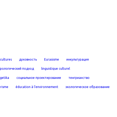
cultures
духовность
Eurasisme
инкультурация
урологический подход
linguistique culturel
rgetika
социальное проектирование
тенгрианство
urisme
éducation à l'environnement
экологическое образование