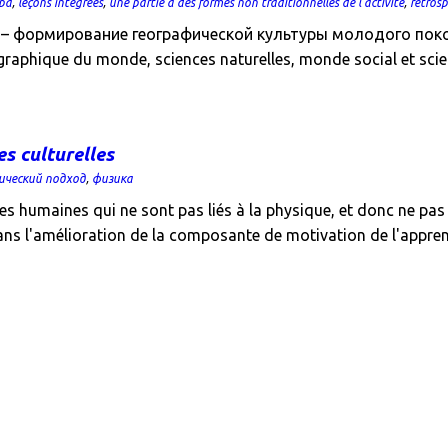
ра
,
leçons intégrées
,
une partie à des formes non traditionnelles de l'activité
,
retros
я – формирование географической культуры молодого пок
aphique du monde, sciences naturelles, monde social et scie
s culturelles
ический подход
,
физика
umaines qui ne sont pas liés à la physique, et donc ne pas pa
dans l'amélioration de la composante de motivation de l'appre