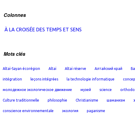
Colonnes
À LA CROISÉE DES TEMPS ET SENS
Mots clés
Altaï-Sayan écorégion
Altaï
Altaï réserve
Алтайский край
Ба
intégration
leçons intégrées
la technologie informatique
concep
молодежное экологическое движение
музей
science
orthodo
Culture traditionnelle
philosophie
Christianisme
шаманизм
conscience environnementale
экология
paganisme