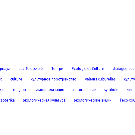
рнаул
Lac Teletskoïé
Тенгри
Ecologie et Culture
dialogue des 
t
culture
культурное пространство
valeurs culturelles
культ
xie
religion
самореализация
culture laïque
symbole
sine
эzoterika
экологическая культура
экологические акции
l'éco-to