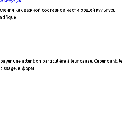
pektivnaya jeu
оления как важной составной части общей культуры
ntifique
yer une attention particulière à leur cause. Cependant, le
ntissage, в форм