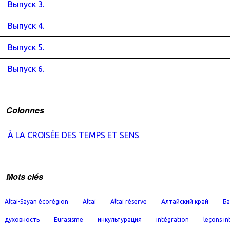
Выпуск 3.
Выпуск 4.
Выпуск 5.
Выпуск 6.
Colonnes
À LA CROISÉE DES TEMPS ET SENS
Mots clés
Altaï-Sayan écorégion
Altaï
Altaï réserve
Алтайский край
Ба
духовность
Eurasisme
инкультурация
intégration
leçons in