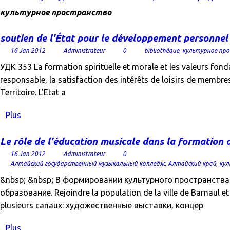
культурное пространство
soutien de l'État pour le développement personnel d
16 Jan 2012
Administrateur
0
bibliothèque
,
культурное пр
УДК 353 La formation spirituelle et morale et les valeurs fonda
responsable, la satisfaction des intérêts de loisirs de membres 
Territoire. L'Etat a
Plus
Le rôle de l'éducation musicale dans la formation de
16 Jan 2012
Administrateur
0
Алтайский государственный музыкальный колледж
,
Алтайский край
,
кул
&nbsp; &nbsp; В формировании культурного пространств
образование. Rejoindre la population de la ville de Barnaul et 
plusieurs canaux: художественные выставки, концер
Plus