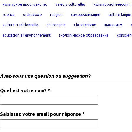
культурное пространство
valeurs culturelles
культурологический 
science
orthodoxie
religion
самореализация
culture laïque
Culture traditionnelle
philosophie
Christianisme
шаманизм
éducation à l'environnement
экологическое образование
conscien
Avez-vous une question ou suggestion?
Quel est votre nom? *
Saisissez votre email pour réponse *