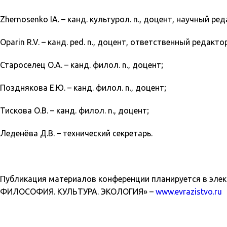
Zhernosenko IA. – канд. культурол. n., доцент, научный ред
Oparin R.V. – канд. ped. n., доцент, ответственный редакто
Староселец О.А. – канд. филол. n., доцент;
Позднякова Е.Ю. – канд. филол. n., доцент;
Тискова О.В. – канд. филол. n., доцент;
Леденёва Д.В. – технический секретарь.
Публикация материалов конференции планируется в эл
ФИЛОСОФИЯ. КУЛЬТУРА. ЭКОЛОГИЯ» –
www.evrazistvo.ru