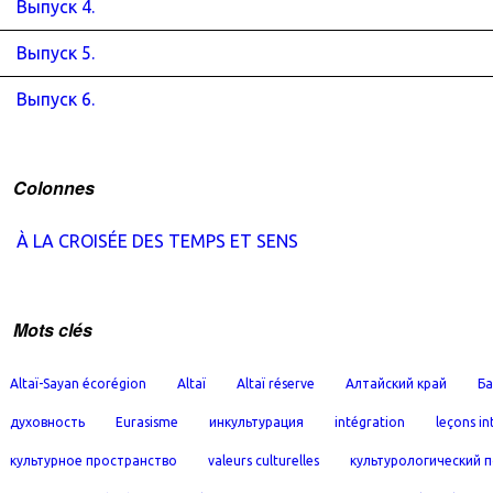
Выпуск 4.
Выпуск 5.
Выпуск 6.
Colonnes
À LA CROISÉE DES TEMPS ET SENS
Mots clés
Altaï-Sayan écorégion
Altaï
Altaï réserve
Алтайский край
Ба
духовность
Eurasisme
инкультурация
intégration
leçons in
культурное пространство
valeurs culturelles
культурологический 