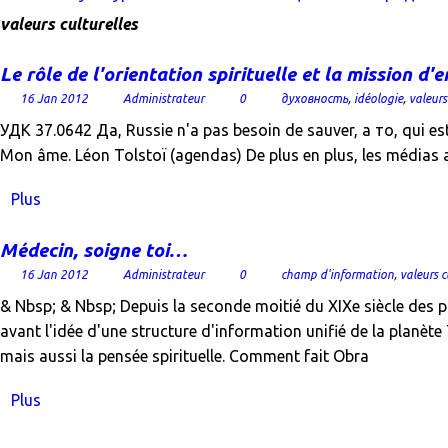
valeurs culturelles
Le rôle de l'orientation spirituelle et la mission d'e
16 Jan 2012
Administrateur
0
духовность
,
idéologie
,
valeurs
УДК 37.0642 Да, Russie n'a pas besoin de sauver, а то, qui est 
Mon âme. Léon Tolstoï (agendas) De plus en plus, les médias ab
Plus
Médecin, soigne toi…
16 Jan 2012
Administrateur
0
champ d'information
,
valeurs c
& Nbsp; & Nbsp; Depuis la seconde moitié du XIXe siècle des p
avant l'idée d'une structure d'information unifié de la planète
mais aussi la pensée spirituelle. Comment fait Obra
Plus