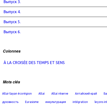
Выпуск 3.
Выпуск 4.
Выпуск 5.
Выпуск 6.
Colonnes
À LA CROISÉE DES TEMPS ET SENS
Mots clés
Altaï-Sayan écorégion
Altaï
Altaï réserve
Алтайский край
Ба
духовность
Eurasisme
инкультурация
intégration
leçons in