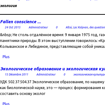
экология
Fallen conscience ...
24 Oct 2015
Administrateur
0
Altaï
,
Lac Kolyvan
,
des question
&nbsp; Не столь отдалённое время: 9 января 1975 год, г
памятники природы. В этом выступлении говорилось: «К
Колыванское и Лебединое, представляющие собой уник
Plus
Экологическое образование и экологическая к
15 Décembre 2011
Administrateur
0
экологическая культур
УДК 502.37:504.37 Экологическое образование, по нашем
как биологической науке, это — процесс формирования к
составить основу эколог
Plus