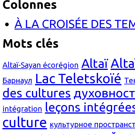
Colonnes
À LA CROISÉE DES TE
Mots clés
Alta
Altaï
Altaï-Sayan écorégion
Lac Teletskoïé
Барнаул
Те
des cultures
духовност
leçons intégrée
intégration
culture
культурное пространс