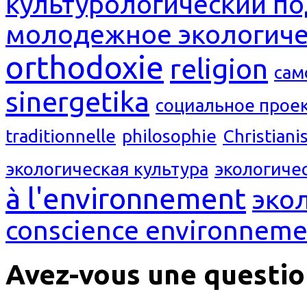
культурологический п
молодежное экологиче
orthodoxie
religion
сам
sinergetika
социальное прое
traditionnelle
philosophie
Christian
экологическая культура
экологиче
à l'environnement
эко
conscience environneme
Avez-vous une questio