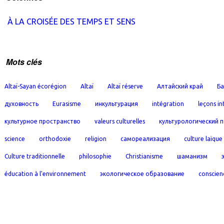
À LA CROISÉE DES TEMPS ET SENS
Mots clés
Altaï-Sayan écorégion
Altaï
Altaï réserve
Алтайский край
Ба
духовность
Eurasisme
инкультурация
intégration
leçons in
культурное пространство
valeurs culturelles
культурологический 
science
orthodoxie
religion
самореализация
culture laïque
Culture traditionnelle
philosophie
Christianisme
шаманизм
éducation à l'environnement
экологическое образование
conscien