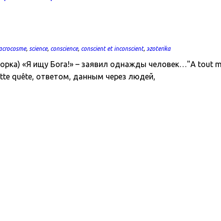
acrocosme
,
science
,
conscience
,
conscient et inconscient
,
эzoterika
оговорка) «Я ищу Бога!» – заявил однажды человек…"A tout mom
 cette quête, ответом, данным через людей,