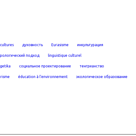
cultures
духовность
Eurasisme
инкультурация
урологический подход
linguistique culturel
rgetika
социальное проектирование
тенгрианство
urisme
éducation à l'environnement
экологическое образование