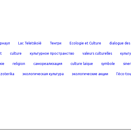
рнаул
Lac Teletskoïé
Тенгри
Ecologie et Culture
dialogue des 
t
culture
культурное пространство
valeurs culturelles
культ
xie
religion
самореализация
culture laïque
symbole
sine
эzoterika
экологическая культура
экологические акции
l'éco-to