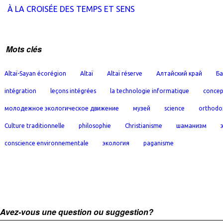
À LA CROISÉE DES TEMPS ET SENS
Mots clés
Altaï-Sayan écorégion
Altaï
Altaï réserve
Алтайский край
Ба
intégration
leçons intégrées
la technologie informatique
concep
молодежное экологическое движение
музей
science
orthodo
Culture traditionnelle
philosophie
Christianisme
шаманизм
conscience environnementale
экология
paganisme
Avez-vous une question ou suggestion?