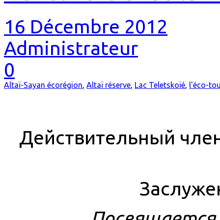
16 Décembre 2012
Administrateur
0
Altaï-Sayan écorégion
,
Altaï réserve
,
Lac Teletskoïé
,
l'éco-to
Действительный член
Заслуже
Посвящается 