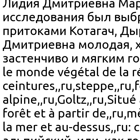
Лидия Дмитриевна Мар
исследования был выбр
притоками Котагач, Дыр
Дмитриевна молодая, х
застенчиво и мягким г
le monde végétal de la ré
ceintures,,ru,steppe,,ru,
alpine,,ru,Goltz,,ru,Situé
forêt et à partir de,,ru,
la mer et au-dessus,,ru: